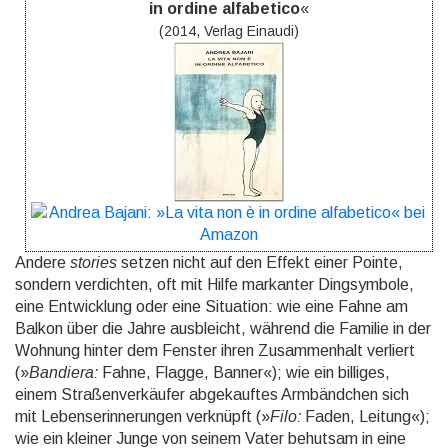
in ordine alfabetico
«
(2014, Verlag Einaudi)
Andere
stories
setzen nicht auf den Effekt einer Pointe,
sondern verdichten, oft mit Hilfe markanter Ding­symbole,
eine Ent­wick­lung oder eine Situation: wie eine Fahne am
Balkon über die Jahre aus­bleicht, wäh­rend die Familie in der
Wohnung hinter dem Fenster ihren Zusam­men­halt verliert
(»
Bandiera:
Fahne, Flagge, Banner«); wie ein billiges,
einem Straßen­ver­käufer abge­kauftes Arm­bänd­chen sich
mit Lebens­erinne­rungen verknüpft (»
Filo:
Faden, Leitung«);
wie ein kleiner Junge von seinem Vater behut­sam in eine