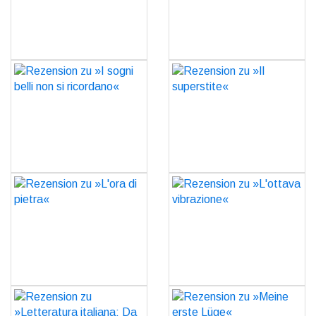
GO
GO
Rezension zu »I sogni belli
Rezension zu »Il
non si ricordano«
superstite«
GO
GO
Rezension zu »L'ora di
Rezension zu »L'ottava
pietra«
vibrazione«
GO
GO
Rezension zu
Rezension zu »Meine
»Letteratura italiana: Da
erste Lüge«