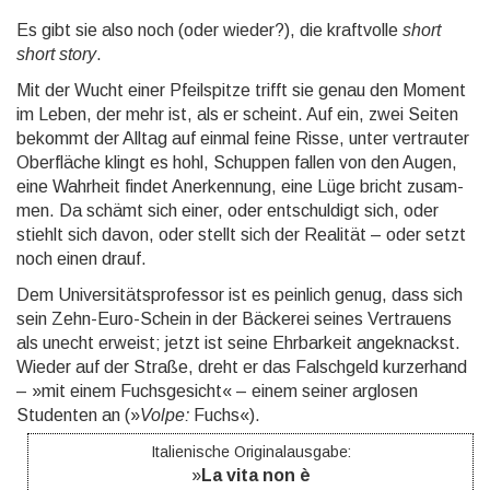
Es gibt sie also noch (oder wieder?), die kraftvolle
short
short story
.
Mit der Wucht einer Pfeilspitze trifft sie genau den Moment
im Leben, der mehr ist, als er scheint. Auf ein, zwei Seiten
bekommt der Alltag auf einmal feine Risse, unter vertrauter
Ober­fläche klingt es hohl, Schup­pen fallen von den Augen,
eine Wahr­heit findet Aner­kennung, eine Lüge bricht zu­sam­
men. Da schämt sich einer, oder ent­schul­digt sich, oder
stiehlt sich davon, oder stellt sich der Realität – oder setzt
noch einen drauf.
Dem Universitätsprofessor ist es peinlich genug, dass sich
sein Zehn-Euro-Schein in der Bäcke­rei seines Ver­trauens
als unecht erweist; jetzt ist seine Ehr­bar­keit ange­knackst.
Wieder auf der Straße, dreht er das Falsch­geld kurzer­hand
– »mit einem Fuchsgesicht« – einem seiner arglosen
Studenten an (»
Volpe:
Fuchs«).
Italienische Originalausgabe:
»
La vita non è