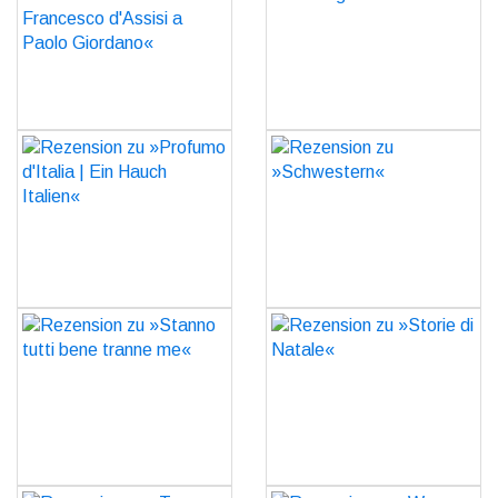
Francesco d'Assisi a
GO
Paolo Giordano«
GO
Rezension zu »Profumo
Rezension zu
d'Italia | Ein Hauch
»Schwestern«
Italien«
GO
GO
Rezension zu »Stanno
Rezension zu »Storie di
tutti bene tranne me«
Natale«
GO
GO