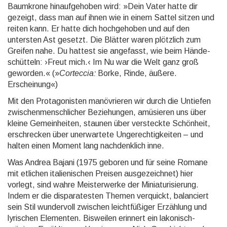
Baum­krone hinauf­gehoben wird: »Dein Vater hatte dir
gezeigt, dass man auf ihnen wie in einem Sattel sitzen und
reiten kann. Er hatte dich hoch­ge­hoben und auf den
untersten Ast gesetzt. Die Blätter waren plötzlich zum
Greifen nahe. Du hattest sie ange­fasst, wie beim Hände­
schütteln: ›Freut mich.‹ Im Nu war die Welt ganz groß
geworden.« (»
Corteccia:
Borke, Rinde, äußere.
Erscheinung«)
Mit den Protagonisten manövrieren wir durch die Untiefen
zwischen­mensch­licher Bezie­hungen, amüsieren uns über
kleine Gemein­heiten, staunen über ver­steckte Schön­heit,
erschre­cken über uner­wartete Unge­rechtig­keiten – und
halten einen Moment lang nach­denklich inne.
Was Andrea Bajani (1975 geboren und für seine Romane
mit etlichen italie­nischen Preisen ausge­zeichnet) hier
vorlegt, sind wahre Meister­werke der Miniatu­risierung.
Indem er die dis­parates­ten Themen verquickt, balan­ciert
sein Stil wunder­voll zwischen leicht­füßiger Erzählung und
lyrischen Elementen. Bis­weilen erinnert ein lakonisch-