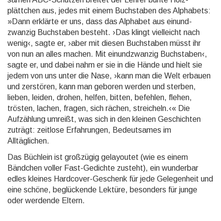
plättchen aus, jedes mit einem Buch­staben des Alpha­bets:
»Dann erklärte er uns, dass das Alpha­bet aus einund­
zwanzig Buch­staben besteht. ›Das klingt vielleicht nach
wenig‹, sagte er, ›aber mit diesen Buch­staben müsst ihr
von nun an alles machen. Mit einund­zwanzig Buch­staben‹,
sagte er, und dabei nahm er sie in die Hände und hielt sie
jedem von uns unter die Nase, ›kann man die Welt erbauen
und zer­stören, kann man geboren werden und sterben,
lieben, leiden, drohen, helfen, bitten, be­fehlen, flehen,
trösten, lachen, fragen, sich rächen, strei­cheln.‹« Die
Aufzählung umreißt, was sich in den kleinen Geschichten
zuträgt: zeitlose Erfahrungen, Bedeutsames im
Alltäglichen.
Das Büchlein ist großzügig gelayoutet (wie es einem
Bändchen voller Fast-Gedichte zusteht), ein wunder­bar
edles kleines Hardcover-Geschenk für jede Ge­legen­heit und
eine schöne, be­glückende Lektüre, beson­ders für junge
oder werdende Eltern.