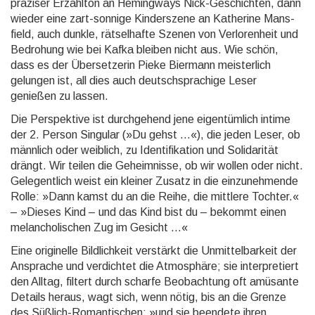
präziser Erzähl­ton an Heming­ways Nick-Geschichten, dann
wieder eine zart-sonnige Kinder­szene an Katherine Mans­
field, auch dunkle, rätsel­hafte Szenen von Ver­loren­heit und
Be­drohung wie bei Kafka bleiben nicht aus. Wie schön,
dass es der Über­setzerin Pieke Bier­mann meister­lich
gelungen ist, all dies auch deutsch­sprachige Leser
genießen zu lassen.
Die Perspektive ist durchgehend jene eigentümlich intime
der 2. Person Singular (»Du gehst …«), die jeden Leser, ob
männlich oder weiblich, zu Identi­fikation und Solida­rität
drängt. Wir teilen die Geheim­nisse, ob wir wollen oder nicht.
Ge­legent­lich weist ein kleiner Zusatz in die ein­zuneh­mende
Rolle: »Dann kamst du an die Reihe, die mitt­lere Tochter.«
– »Dieses Kind – und das Kind bist du – bekommt einen
melan­choli­schen Zug im Gesicht …«
Eine originelle Bildlichkeit verstärkt die Unmittel­barkeit der
Ansprache und verdichtet die Atmos­phäre; sie inter­pretiert
den Alltag, filtert durch scharfe Beobach­tung oft amüsante
Details heraus, wagt sich, wenn nötig, bis an die Grenze
des Süßlich-Roman­tischen: »und sie beendete ihren