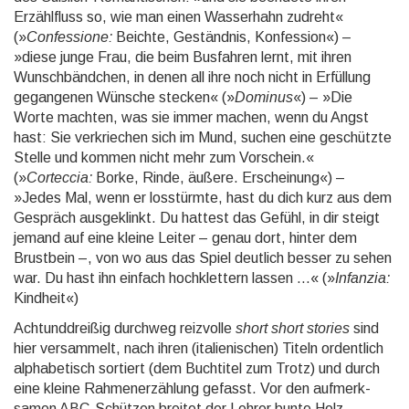
Erzählfluss so, wie man einen Wasser­hahn zudreht«
(»
Confessione:
Beichte, Geständnis, Konfession«) –
»diese junge Frau, die beim Busfahren lernt, mit ihren
Wunsch­bänd­chen, in denen all ihre noch nicht in Er­füllung
gegan­genen Wünsche stecken« (»
Dominus
«) – »Die
Worte machten, was sie immer machen, wenn du Angst
hast: Sie ver­kriechen sich im Mund, suchen eine geschützte
Stelle und kommen nicht mehr zum Vorschein.«
(»
Corteccia:
Borke, Rinde, äußere. Erscheinung«) –
»Jedes Mal, wenn er los­stürmte, hast du dich kurz aus dem
Gespräch ausge­klinkt. Du hattest das Gefühl, in dir steigt
jemand auf eine kleine Leiter – genau dort, hinter dem
Brust­bein –, von wo aus das Spiel deut­lich besser zu sehen
war. Du hast ihn einfach hoch­klet­tern lassen …« (»
Infanzia:
Kindheit«)
Achtunddreißig durchweg reizvolle
short short stories
sind
hier versammelt, nach ihren (italieni­schen) Titeln ordent­lich
alpha­betisch sortiert (dem Buch­titel zum Trotz) und durch
eine kleine Rahmen­erzäh­lung gefasst. Vor den aufmerk­
samen ABC-Schützen breitet der Lehrer bunte Holz­