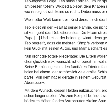
Teo-logi­sche Folge: Teo muss sterben, um ihn sp
am besten töten? Wiki­pedia bietet dem Knaben eine 
wie ihn eignet sich keine so recht. Dabei muss er 
Wie in aller Welt kommt ein Kind darauf, sich das
Teo leidet an der Realität seiner Familie, die nich
sitzen, geht das De­bat­tie­ren los. Die Eltern str
Papa [...] Und keiner der beiden gewinnt, denn gewi
Teo begreift, dass die meisten Kämpfe ver­loren w
kein Glück mit seinen Autos, und Mama schafft es 
Nun droht die totale Nie­der­lage: Die Eltern wolle
chen glück­lich ist«, wünscht, ist er bereit, im wah
Seine Be­mü­hun­gen um den fa­mi­liä­ren Frie­den fa
holen bei einem, der tat­säch­lich viele große Sch
parte. Von dem hat er gerade in sei­nem Ge­burts
Aben­teuer«.
Mit dem Wunsch, diesen Helden auf­zu­suchen, er­öf
schon län­ger stel­len. Wo zum Bei­spiel befindet 
höchs­ten Höhen fan­den Astro­nau­ten »keine Spur