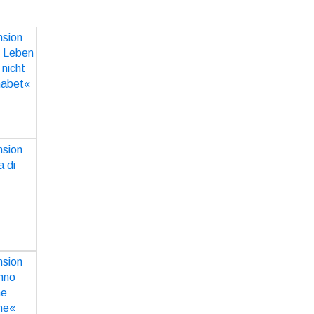
ion zu
Leben
h nicht
habet«
O
ion zu
a di
ra«
O
ion zu
 tutti
ranne
e«