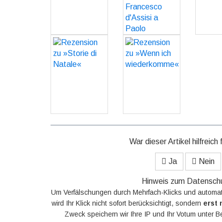
GO
d'Assisi a
Paolo
Giordano«
Rezension zu
Rezension zu
GO
»Storie di
»Wenn ich
Natale«
wiederkomme«
GO
GO
War dieser Artikel hilfreich 
Ja
Nein
Hinweis zum Datensch
Um Verfälschungen durch Mehrfach-Klicks und automat
wird Ihr Klick nicht sofort berücksichtigt, sondern
erst 
Zweck speichern wir Ihre IP und Ihr Votum unter B