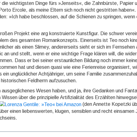
r die wich­tigs­ten Dinge fürs »Jenseits«, die Zahn­bürste, Papier u
Porto Ercole, als meine Eltern sich noch nicht ge­strit­ten haben«.
e­den: »Ich habe be­schlos­sen, auf die Schie­nen zu springen, wenn
ßen Projekt eine arg kon­stru­ier­te Kunst­figur. Die schwer ver­ei
blem des gesamten Roman­kon­zepts. Einer­seits ist Teo noch kind­
­licher als einen Slimey, an­derer­seits sieht er sich im Fern­sehen
ic an und stellt, wenn er eine wich­tige Frage klären will, die wider­
m­men. Dass er bei seiner er­staun­lichen Bil­dung noch immer kein
­kom­men hat und diesen quasi wie eine Fe­rien­reise or­ga­ni­siert, wil
in un­glück­li­cher Acht­jähriger, um seine Familie zu­sam­men­zu­hal
n his­to­ri­schen Feld­herrn aufzusuchen.
in ausgeglichenes Wesen haben, und ja, ihre Gedanken und Fanta
ssen über die prinzipielle Artifizialität des Erzählten hinwegs
(den Annette Kopetzki üb
e über einen liebens­wer­ten, klugen, sen­sib­len und recht ein­samen
ch­seins.