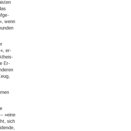
is­ten
 das
f­ge­
t«, wenn
reun­den
er
«, er­
­theis­
le Er­
­de­ren
 Zeug,
m­men
se
 – »eine
ht, sich
i­den­de,