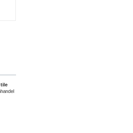
O
tile
hhandel