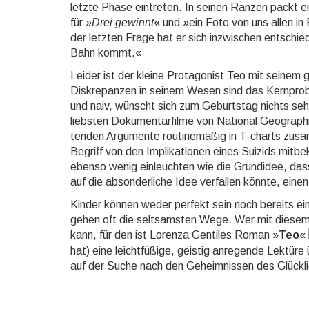
letzte Phase ein­tre­ten. In sei­nen Ranzen packt e
für »
Drei gewinnt
« und »ein Foto von uns allen in 
der letz­ten Frage hat er sich in­zwi­schen ent­schi
Bahn kommt.«
Leider ist der kleine Protagonist Teo mit seinem gro
Dis­kre­pan­zen in seinem Wesen sind das Kern­pro­
und naiv, wünscht sich zum Ge­burts­tag nichts sehn
liebs­ten Doku­men­tar­filme von Na­tio­nal Geo­graph
ten­den Argu­mente rou­tine­mäßig in T-charts zu­sa
Begriff von den Im­pli­ka­tio­nen eines Suizids mit­be
ebenso wenig ein­leuch­ten wie die Grund­idee, dass e
auf die ab­son­der­liche Idee ver­fal­len könn­te, eine
Kinder können weder perfekt sein noch bereits e
gehen oft die seltsamsten Wege. Wer mit diesem Wi
kann, für den ist Lorenza Gentiles Roman »
Teo
«
hat) eine leicht­füßige, geistig an­regen­de Lek­tür
auf der Suche nach den Ge­heim­nis­sen des Glück­li