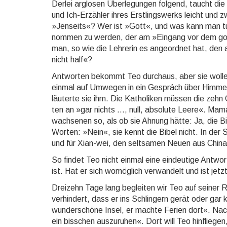
Derlei arglosen Überlegungen fol­gend, taucht die seh
und Ich-Er­zäh­ler ihres Erst­lings­werks leicht und 
»Jen­seits«? Wer ist »Gott«, und was kann man tun
nom­men zu wer­den, der am »Ein­gang vor dem gol­
man, so wie die Leh­re­rin es an­ge­ord­net hat, den
nicht half«?
Antworten bekommt Teo durchaus, aber sie wollen s
einmal auf Um­we­gen in ein Gespräch über Him­mel,
läuter­te sie ihm. Die Katho­li­ken müssen die zehn G
ten an »gar nichts ..., null, ab­so­lu­te Leere«. Ma
wach­se­nen so, als ob sie Ahnung hätte: Ja, die Bi
Worten: »Nein«, sie kennt die Bibel nicht. In der S
und für Xian-wei, den selt­sa­men Neuen aus China,
So findet Teo nicht einmal eine eindeutige Antwort 
ist. Hat er sich wo­mög­lich ver­wan­delt und ist je
Dreizehn Tage lang begleiten wir Teo auf seiner Reis
verhindert, dass er ins Schlingern gerät oder gar k
wun­der­schöne Insel, er machte Ferien dort«. Nach
ein biss­chen aus­zu­ru­hen«. Dort will Teo hin­flie­g