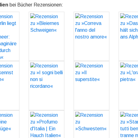
lien
bei Bücher Rezensionen:
sion zu
Rezension zu
Rezension zu
Rezens
in liegt
»Bleiernes
»Correva
»Das 
am
Schweigen«
l'anno del
hält sic
elmeer:
nostro amore«
ans Alp
GO
maginäre
GO
G
e durch
ropa«
sion zu
Rezension zu
Rezension zu
Rezens
GO
nnst du
»I sogni belli
»Il superstite«
»L'or
ich«
non si
piet
GO
ricordano«
GO
G
GO
sion zu
Rezension zu
Rezension zu
Rezens
e erste
»Profumo
»Schwestern«
»Stanno
üge«
d'Italia | Ein
bene t
GO
Hauch Italien«
m