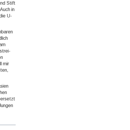
nd Stift
 Auch in
 die U-
n­baren
lich
 am
strei­
en
l mir
­ten,
sien
ehen
er­setzt
 Jungen