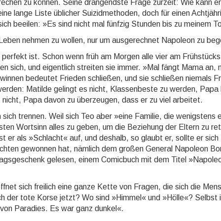
rechen zu können. Seine drän­gendste Frage zurzeit: Wie kann er
lange Liste übli­cher Sui­zid­me­tho­den, doch für einen Acht­jäh­r
sich be­eilen: »Es sind nicht mal fünfzig Stunden bis zu meinem T
 Leben nehmen zu wollen, nur um aus­ge­rech­net Napo­leon zu be­
t perfekt ist. Schon wenn früh am Morgen alle vier am Früh­stücks­
eiten sich, und eigentlich streiten sie immer. »Mal fängt Mama an, 
n­nen bedeutet Frie­den schlie­ßen, und sie schlie­ßen nie­mals Fr
er­den: Matilde gelingt es nicht, Klas­sen­beste zu werden, Papa
nicht, Papa davon zu über­zeu­gen, dass er zu viel arbeitet.
n sich trennen. Weil sich Teo aber »eine Familie, die wenigs­tens e
rs­ten Wort­sinn alles zu geben, um die Be­zie­hung der Eltern zu re
sst er als »Schlacht« auf, und des­halb, so glaubt er, sollte er sich
lach­ten ge­won­nen hat, nämlich dem großen Gene­ral Napo­leon B
­tags­ge­schenk gelesen, einem Comic­buch mit dem Titel »Napo­le
f­net sich frei­lich eine ganze Kette von Fragen, die sich die Men
sich der tote Korse jetzt? Wo sind »Him­mel« und »Hölle«? Selbst 
 von Para­dies. Es war ganz dun­kel«.