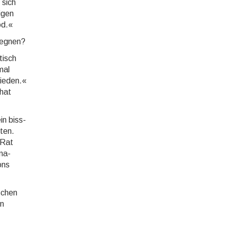
 sich
i­gen
od.«
geg­nen?
tisch
mal
ie­den.«
 hat
in biss­
tten.
 Rat
ona­
ons
­schen
in