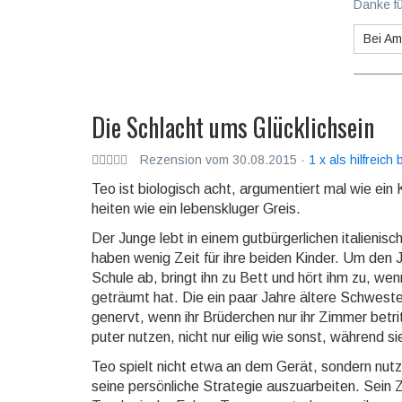
Danke fü
Bei A
Die Schlacht ums Glücklichsein
Rezension vom 30.08.2015 ·
1 x als hilfreich
Teo ist biologisch acht, argumentiert mal wie ein 
hei­ten wie ein lebens­kluger Greis.
Der Junge lebt in einem gutbürgerlichen italienischen
haben wenig Zeit für ihre beiden Kinder. Um den 
Schule ab, bringt ihn zu Bett und hört ihm zu, we
geträumt hat. Die ein paar Jahre ältere Schwes­ter 
genervt, wenn ihr Brüder­chen nur ihr Zimmer betritt
puter nutzen, nicht nur eilig wie sonst, während si
Teo spielt nicht etwa an dem Gerät, sondern nutzt 
seine per­sön­liche Stra­te­gie aus­zu­ar­bei­ten. Se