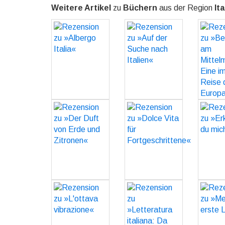
Weitere Artikel
zu
Büchern
aus der Region
Ita
Rezension zu
Rezension zu
Rezen
»Albergo
»Auf der
»Berl
Italia«
Suche nach
Italien«
Mitt
GO
Eine i
GO
Reis
Eu
Rezension zu
Rezension zu
Rezen
»Der Duft von
»Dolce Vita für
»Erke
Erde und
Fortgeschrittene«
m
Zitronen«
GO
GO
Rezension zu
Rezension zu
Rezen
»L'ottava
»Letteratura
»Mein
vibrazione«
italiana: Da
L
Francesco