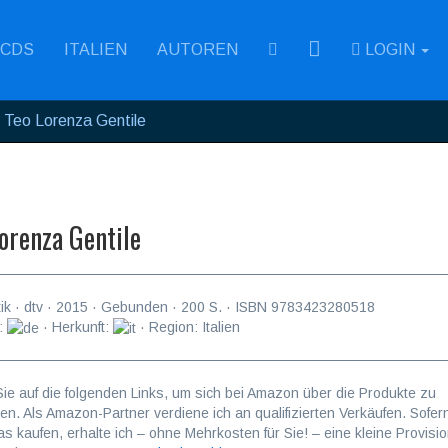
RSS
CDS
ITALIEN
AUTOREN
LOGIN
Teo Lorenza Gentile
orenza Gentile
tik
·
dtv
·
2015
· Gebunden ·
200
S. · ISBN
9783423280518
:
· Herkunft:
· Region: Italien
Sie auf die folgenden Links, um sich bei Amazon über die Produkte zu
ren. Als Amazon-Partner verdiene ich an qualifizierten Verkäufen. Sofer
as kaufen, erhalte ich – ohne Mehrkosten für Sie! – eine kleine Provisio