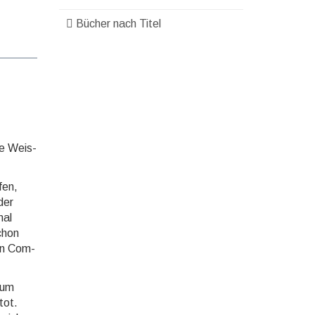
Bücher nach Titel
fe Weis­
fen,
der
mal
schon
ren Com­
 um
tot.