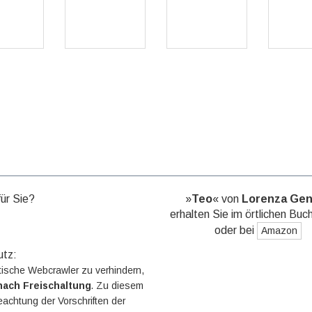
GO
GO
G
für Sie?
»
Teo
« von
Lorenza Gen
erhalten Sie im örtlichen Buc
oder bei
Amazon
utz:
ische Webcrawler zu verhindern,
nach Freischaltung
. Zu diesem
eachtung der Vorschriften der