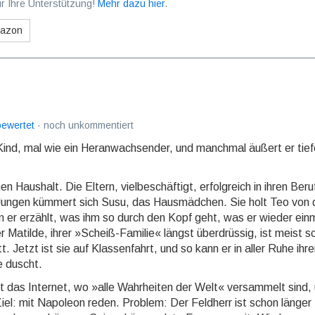
r Ihre Unterstützung!
Mehr dazu hier
.
mazon
 bewertet
· noch unkommentiert
Kind, mal wie ein Heran­wach­sen­der, und manch­mal äußert er tie
 Haushalt. Die Eltern, viel­be­schäf­tigt, erfolg­reich in ihren Beru
Jungen kümmert sich Susu, das Haus­mäd­chen. Sie holt Teo von 
nn er erzählt, was ihm so durch den Kopf geht, was er wieder ein­
Matilde, ihrer »Scheiß-Fa­mi­lie« längst über­drüs­sig, ist meist 
. Jetzt ist sie auf Klas­sen­fahrt, und so kann er in aller Ruhe ih
e duscht.
das Inter­net, wo »alle Wahr­hei­ten der Welt« ver­sam­melt sind,
in Ziel: mit Napo­leon reden. Problem: Der Feld­herr ist schon länger 