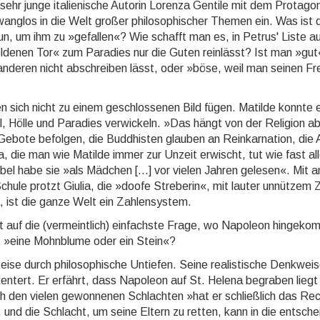
r junge italie­ni­sche Auto­rin Lo­ren­za Gen­tile mit dem Pro­ta­go­n
zwang­los in die Welt gro­ßer philo­so­phi­scher Themen ein. Was ist
, um ihm zu »ge­fal­len«? Wie schafft man es, in Petrus' Liste au
de­nen Tor« zum Pa­ra­dies nur die Guten rein­lässt? Ist man »gu
 an­de­ren nicht ab­schrei­ben lässt, oder »böse, weil man sei­nen F
ich nicht zu einem ge­schlos­se­nen Bild fügen. Matilde konnte 
 Hölle und Para­dies ver­wickeln. »Das hängt von der Reli­gion ab
ebote be­fol­gen, die Buddhis­ten glauben an Re­in­kar­na­tion, die A
ma, die man wie Ma­tilde immer zur Unzeit erwischt, tut wie fast al
bel habe sie »als Mäd­chen [...] vor vielen Jahren gelesen«. Mit an
chule protzt Giulia, die »doofe Stre­be­rin«, mit lauter un­nüt­zem
 ist die ganze Welt ein Zah­len­sys­tem.
auf die (ver­meint­lich) ein­fachs­te Frage, wo Napo­leon hin­ge­ko
tzt »eine Mohn­blume oder ein Stein«?
e durch phi­lo­so­phi­sche Untiefen. Seine rea­lis­ti­sche Denk­wei
entert. Er erfährt, dass Napo­leon auf St. Helena be­gra­ben liegt
 den vielen ge­won­ne­nen Schlach­ten »hat er schließ­lich das Rec
en, und die Schlacht, um sei­ne Eltern zu retten, kann in die ent­sche