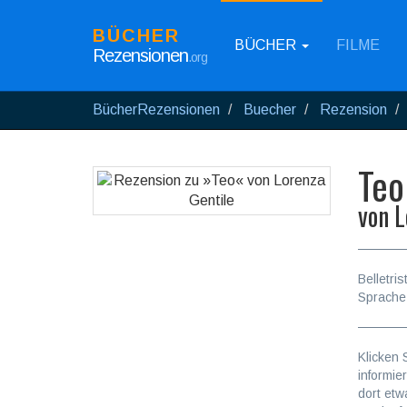
BÜCHER
BÜCHER
FILME
Rezensionen
.org
BücherRezensionen
Buecher
Rezension
Teo
von
L
Belletris
Sprache
Klicken 
informie
dort etw