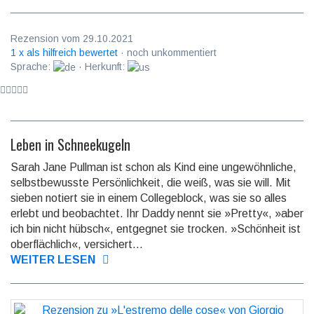
Rezension vom 29.10.2021
1 x als hilfreich bewertet
· noch unkommentiert
Sprache:
· Herkunft:
Leben in Schneekugeln
Sarah Jane Pullman ist schon als Kind eine ungewöhn­liche,
selbstbe­wusste Persönlich­keit, die weiß, was sie will. Mit
sieben notiert sie in einem College­block, was sie so alles
erlebt und beob­achtet. Ihr Daddy nennt sie »Pretty«, »aber
ich bin nicht hübsch«, entgegnet sie trocken. »Schön­heit ist
oberfläch­lich«, versi­chert...
WEITER LESEN