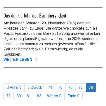
Das dunkle Jahr der Barmherzigkeit
Am heutigen Sonntag (20. November 2016) geht ein
»Heiliges Jahr« zu Ende. Die ganze Welt horchte auf, als
Papst Franzis­kus es im März 2015 völlig uner­wartet ankün­
digte, denn planmäßig wäre wohl erst ab 2025 wieder mit
einem annus sanctus zu rechnen gewesen. »Das ist die
Zeit der Barm­herzig­keit. Es ist wichtig, dass die
Gläubigen...
WEITER LESEN
Anfang
Zurück
74
75
76
77
78
79
80
81
82
Weiter
Ende