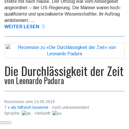
stellte mit nach Hause. Der Umzug war vom Arbeit­geber
ange­ordnet – der US-Regie­rung. Die Männer waren hoch­
quali­fizierte und spezia­lisierte Wissen­schaftler, ihr Auftrag
ambi­tioniert, ...
WEITER LESEN
Die Durchlässigkeit der Zeit
von
Leonardo Padura
Rezension vom 13.05.2019
7 x als hilfreich bewertet
· noch unkommentiert
Sprache:
· Herkunft: