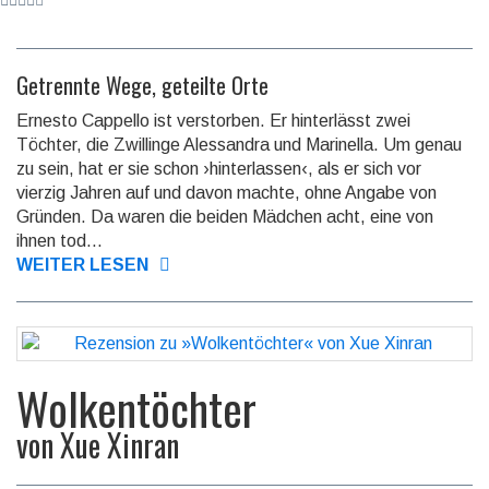
Getrennte Wege, geteilte Orte
Ernesto Cappello ist verstorben. Er hinterlässt zwei
Töchter, die Zwillinge Ales­sand­ra und Ma­ri­nel­la. Um genau
zu sein, hat er sie schon ›hin­ter­las­sen‹, als er sich vor
vierzig Jahren auf und davon machte, ohne Angabe von
Gründen. Da waren die beiden Mäd­chen acht, eine von
ihnen tod­...
WEITER LESEN
Wolkentöchter
von
Xue Xinran