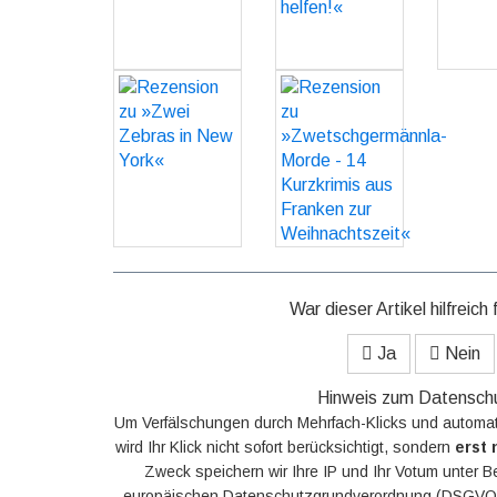
GO
helfen!«
GO
Rezension zu
Rezension zu
»Zwei Zebras
»Zwetschgermännla-
in New York«
Morde - 14
Kurzkrimis aus
GO
Franken zur
Weihnachtszeit«
GO
War dieser Artikel hilfreich 
Ja
Nein
Hinweis zum Datensch
Um Verfälschungen durch Mehrfach-Klicks und automat
wird Ihr Klick nicht sofort berücksichtigt, sondern
erst 
Zweck speichern wir Ihre IP und Ihr Votum unter B
europäischen Datenschutzgrundverordnung (DSGVO).