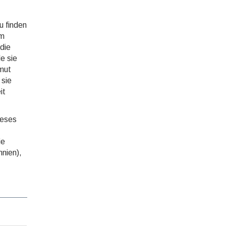
u finden
um
 die
e sie
­mut
 sie
it
ieses
ie
nnien),