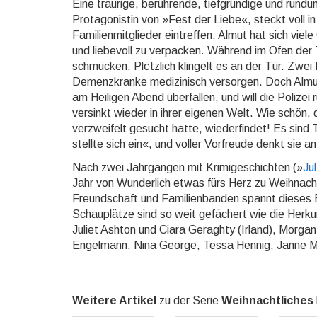
Eine traurige, berührende, tiefgründige und rund
Protagonistin von »Fest der Liebe«, steckt voll 
Familienmitglieder eintreffen. Almut hat sich vie
und liebevoll zu verpacken. Während im Ofen de
schmücken. Plötzlich klingelt es an der Tür. Zwei
Demenzkranke medizinisch ver­sorgen. Doch Almut 
am Heiligen Abend überfallen, und will die Polizei
versinkt wieder in ihrer eigenen Welt. Wie schön,
verzweifelt gesucht hatte, wiederfindet! Es sind
stellte sich ein«, und voller Vorfreude denkt sie
Nach zwei Jahrgängen mit Krimigeschichten (»
Ju
Jahr von Wunderlich etwas fürs Herz zu Weihnach
Freundschaft und Familienbanden spannt dieses Bu
Schauplätze sind so weit gefächert wie die Herku
Juliet Ashton und Ciara Geraghty (Irland), Morgan
Engelmann, Nina George, Tessa Hennig, Janne
Weitere Artikel
zu der Serie
Weihnachtliches