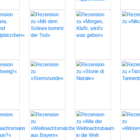
GO
sion zu
Rezension zu
Rezension zu
Rezens
a, Mord
»Mit dem
»Morgen,
»Nikol
und
Schnee kommt
Klufti, wird’s
G
ätzchen«
der Tod«
was geben«
GO
GO
GO
sion zu
Rezension zu
Rezension zu
Rezens
weig!«
»Sternstunde«
»Storie di
»Tat
Natale«
Tannen
GO
GO
GO
G
sion zu
Rezension zu
Rezension zu
Rezens
htsmann
»Weihnachtsmärchen
»Wie der
»Winte
s nun?«
aus Bayern«
Weihnachtsbaum
G
in die Welt