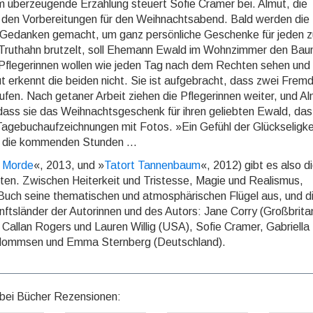
um überzeugende Erzählung steuert Sofie Cramer bei. Almut, die
in den Vorbereitungen für den Weihnachts­abend. Bald werden die
le Gedanken gemacht, um ganz per­sön­li­che Geschenke für jeden z
r Truthahn brutzelt, soll Ehemann Ewald im Wohnzimmer den Ba
 Pfle­ge­rin­nen wollen wie jeden Tag nach dem Rechten sehen und
erkennt die beiden nicht. Sie ist aufgebracht, dass zwei Fremd
 rufen. Nach getaner Arbeit ziehen die Pflegerinnen weiter, und Al
 dass sie das Weihnachtsgeschenk für ihren geliebten Ewald, das
 Tagebuchaufzeichnungen mit Fotos. »Ein Gefühl der Glückseligke
 an die kommenden Stunden ...
l Morde
«, 2013, und »
Tatort Tannenbaum
«, 2012) gibt es also d
ten. Zwi­schen Heiterkeit und Tristesse, Magie und Realismus,
ch seine thematischen und at­mo­sphä­ri­schen Flügel aus, und d
nftsländer der Autorinnen und des Autors: Jane Corry (Großbrita
 Callan Rogers und Lauren Willig (USA), Sofie Cramer, Gabriella
 Mommsen und Emma Sternberg (Deutschland).
bei Bücher Rezensionen: