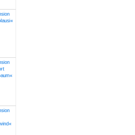
ion zu
ausi«
O
ion zu
ort
baum«
O
ion zu
rwind«
O