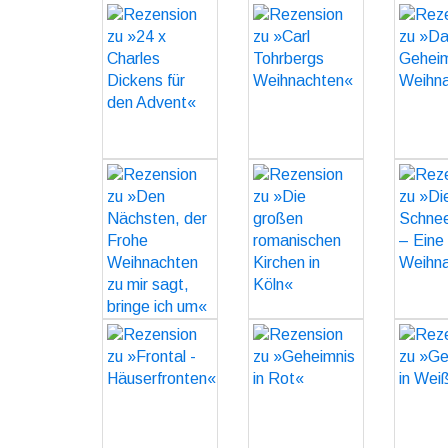
Rezension zu
Rezension zu
Rezen
»24 x Charles
»Carl
»
Dickens für
Tohrbergs
Gehei
den Advent«
Weihnachten«
Weihnachtsp
GO
GO
Rezension zu
Rezension zu
Rezen
»Den
»Die großen
»
Nächsten, der
romanischen
Schneesc
Frohe
Kirchen in
– 
Weihnachten
Köln«
Weihnachtsges
zu mir sagt,
GO
bringe ich um«
Rezension zu
Rezension zu
Rezen
GO
»Frontal -
»Geheimnis in
»Gehe
Häuserfronten«
Rot«
We
GO
GO