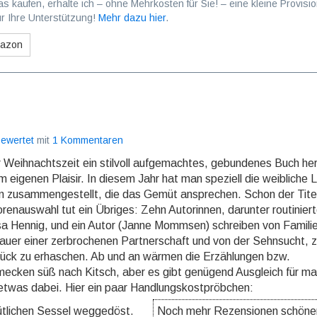
as kaufen, erhalte ich – ohne Mehrkosten für Sie! – eine kleine Provisio
r Ihre Unterstützung!
Mehr dazu hier
.
mazon
 bewertet
mit
1 Kommentaren
r Weihnachtszeit ein stilvoll auf­ge­mach­tes, gebundenes Buch he
igenen Plaisir. In diesem Jahr hat man speziell die weib­li­che L
en zu­sam­menge­stellt, die das Gemüt ansprechen. Schon der Titel
enaus­wahl tut ein Übriges: Zehn Autorinnen, darunter rou­ti­nier­
 Hennig, und ein Autor (Janne Mommsen) schrei­ben von Familie
rauer einer zerbrochenen Part­ner­schaft und von der Sehnsucht, 
lück zu erhaschen. Ab und an wärmen die Erzählungen bzw.
ecken süß nach Kitsch, aber es gibt genügend Ausgleich für m
k etwas dabei. Hier ein paar Handlungskostpröbchen:
ütlichen Sessel weggedöst.
Noch mehr Rezensionen schöne