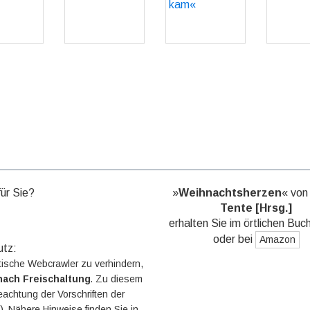
GO
GO
kam«
GO
für Sie?
»
Weihnachtsherzen
« vo
Tente [Hrsg.]
erhalten Sie im örtlichen Buc
oder bei
Amazon
utz:
ische Webcrawler zu verhindern,
nach Freischaltung
. Zu diesem
eachtung der Vorschriften der
 Nähere Hinweise finden Sie in