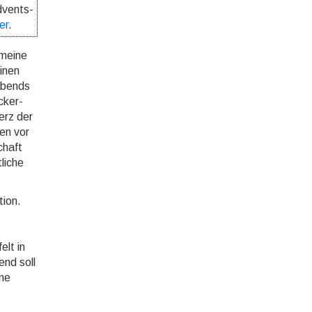
dvents-
er
.
 meine
einen
abends
cker-
erz der
en vor
chaft
liche
tion.
lt in
end soll
ine