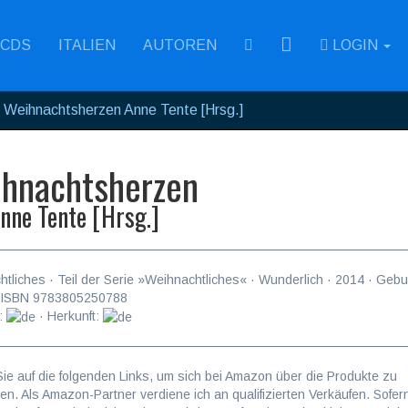
RSS
CDS
ITALIEN
AUTOREN
LOGIN
Weihnachtsherzen Anne Tente [Hrsg.]
hnachtsherzen
nne Tente [Hrsg.]
htliches
· Teil der Serie »Weihnachtliches« ·
Wunderlich
·
2014
· Gebu
 ISBN
9783805250788
:
· Herkunft:
Sie auf die folgenden Links, um sich bei Amazon über die Produkte zu
ren. Als Amazon-Partner verdiene ich an qualifizierten Verkäufen. Sofer