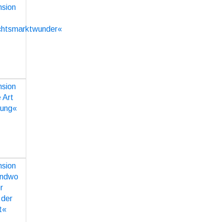
ion zu
as
under«
O
ion zu
 Art
rung«
O
ion zu
wo ist
emand,
 liebt«
O