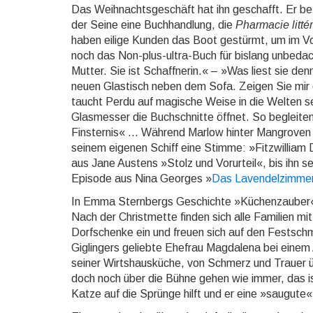
Das Weihnachtsgeschäft hat ihn geschafft. Er bet
der Seine eine Buchhandlung, die
Pharmacie littér
haben eilige Kunden das Boot gestürmt, um im V
noch das Non-plus-ultra-Buch für bislang unbeda
Mutter. Sie ist Schaffnerin.« – »Was liest sie de
neuen Glastisch neben dem Sofa. Zeigen Sie mir 
taucht Perdu auf magische Weise in die Welten sei
Glasmesser die Buchschnitte öffnet. So begleite
Finsternis« ... Während Marlow hinter Mangro­ve
seinem eigenen Schiff eine Stimme: »Fitzwilliam D
aus Jane Austens »Stolz und Vorurteil«, bis ihn s
Episode aus Nina Georges »
Das Lavendelzimme
In Emma Sternbergs Geschichte »Küchenzauber« pfl
Nach der Christmette finden sich alle Familien m
Dorfschenke ein und freuen sich auf den Festsch
Giglingers geliebte Ehefrau Magdalena bei einem
seiner Wirtshausküche, von Schmerz und Trauer ü
doch noch über die Bühne gehen wie immer, das i
Katze auf die Sprünge hilft und er eine »saugute«