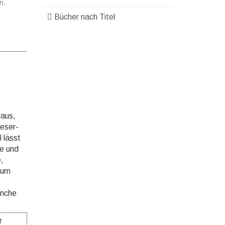
n.
Bücher nach Titel
raus,
e­ser­
 lässt
te und
,
zum
anche
r