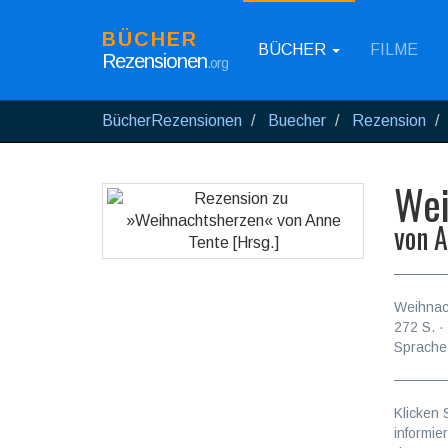
BÜCHER
BÜCHER
FILME
Rezensionen
.org
BücherRezensionen
Buecher
Rezension
Wei
von
A
Weihnac
272
S. ·
Sprache
Klicken 
informie