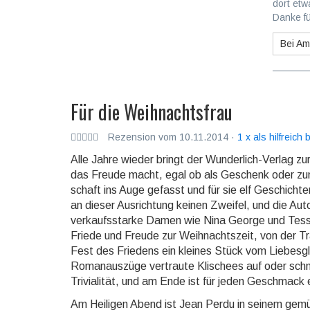
dort etw
Danke fü
Bei A
Für die Weihnachtsfrau
Rezension vom 10.11.2014 ·
1 x als hilfreich
Alle Jahre wieder bringt der Wunderlich-Verlag zu
das Freude macht, egal ob als Ge­schenk oder zum e
schaft ins Auge ge­fasst und für sie elf Geschicht
an dieser Ausrichtung keinen Zweifel, und die Autor
verkaufsstarke Damen wie Nina George und Tessa
Friede und Freude zur Weih­nachtszeit, von der T
Fest des Friedens ein kleines Stück vom Liebesg
Romanauszüge vertraute Klischees auf oder schm
Tri­vialität, und am Ende ist für jeden Geschmac
Am Heiligen Abend ist Jean Perdu in seinem gem