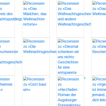
sion zu
Rezension zu
Rezension zu
Rezens
Das
»Das
»Das
»D
mnis des
Mädchen, das
Weihnachtsgeschenk
Weihnachtsmarktw
uddings«
Weihnachten
und andere
G
rettete«
Weihnachtsgeschichten«
GO
GO
GO
sion zu
Rezension zu
Rezension zu
Rezens
Die
»Die
»Diesmal
»Eine
hwester
Weihnachtsgeschwister«
schenken wir
Besche
Eine
uns nichts:
GO
G
chichte«
Geschichten
für eine
GO
entspannte
Weihnachtszeit«
sion zu
Rezension zu
Rezension zu
Rezens
imnis in
»Gott baut
»Herzfaden:
»Irgend
GO
iß«
um«
Roman der
immer j
Augsburger
der dich
GO
GO
Puppenkiste«
G