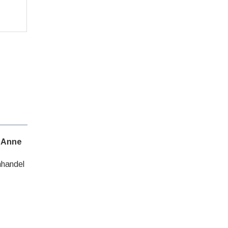
n
Anne
hhandel