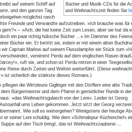
reibt auf seinem Schiff auf
Bücher und Musik-CDs für die A
aire
, und den ganzen Tag
und Weihnachtszeit finden Sie
hi
orbeigehen möglichst rasch
chte Freunde und Verwandte aufzutreiben. »Ich brauche was für
nn gern?« – »Ach, die hat keine Zeit zum Lesen, aber sie hat da 
doch ein paar richtig hübsche Bücher ...« Im Dämmer des Feier
ner Bücher ein. Er betritt sie, indem er mit einem alten Buchdru
n wir Captain Marlow auf seinem Flussdampfer ein Stück zum »H
n verschwindet, vernimmt Perdu auf dem englischen Rasen drauß
arcey!«, ruft sie, und schon ist Perdu mitten in einer Teegesells
eine Reise durch Zeiten und Welten weiterführt. (Diese weihnacht­
r
« ist sicherlich die stärkste dieses Romans.)
egen die Wirtsleute Giglinger mit den Dörflern eine alte Tradi
it dem Bürgermeister und dem Pfarrer in gemütlicher Runde in der
maus: »das Weihnachtsgulasch von der Leni«. Leider ist Georg
 Autounfall ums Leben gekommen. Jetzt sitzt der Georg verzweife
ber­mannt. Wie soll es weitergehen? Wenigstens der heutige Ab
st er seiner Leni schuldig. Wie dem »Schmalspur-Küchenchef« e
 Suppe auf den Tisch bringt, das ist Weihnachtszauberei ...