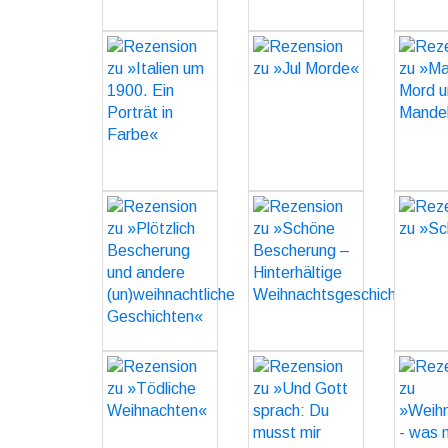
Rezension zu
Rezension zu
Rezen
»Italien um
»Jul Morde«
»Mari
1900. Ein
GO
Porträt in
Mandelpl
Farbe«
GO
Rezension zu
Rezension zu
Rezen
»Plötzlich
»Schöne
»Sch
Bescherung
Bescherung –
und andere
Hinterhältige
(un)weihnachtliche
Weihnachtsgeschichten«
Geschichten«
GO
GO
Rezension zu
Rezension zu
Rezen
»Tödliche
»Und Gott
»Weihnac
Weihnachten«
sprach: Du
- wa
musst mir