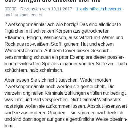
Rezension vom 19.11.2017 ·
1 x als hilfreich bewertet
·
noch unkommentiert
Zwetschgermännla: ach wie herzig! Das sind allerliebste
Figürchen mit schlanken Körpern aus getrock­neten
Pflaumen, Feigen, Wal­nüssen, ausstaf­fiert mit Wams und
Rock aus rot-weißem Stoff, grünem Hut und echtem
Wander­stöck­chen. Auf dem Cover dieser Geschich­
tensamm­lung schauen ein paar Exemplare dieser possier­
lichen fränki­schen Spezies einander von der Seite an – halb
schüchtern, halb schelmisch.
Aber lassen Sie sich nicht täuschen. Weder morden
Zwetschger­männla noch werden sie gemeu­chelt. Die
vierzehn origi­nellen Kriminal­erzählun­gen erfüllen nur bedingt,
was Titel und Bild versprechen. Nicht einmal Weihnachts­
nostalgie wollen sie auf­kommen lassen. Absolut lesens­wert
sind sie aus anderen Gründen – sie stimmen nachdenk­lich
und sind dann sogar auf ganz eigen­tüm­liche Weise »besinn­
lich«.