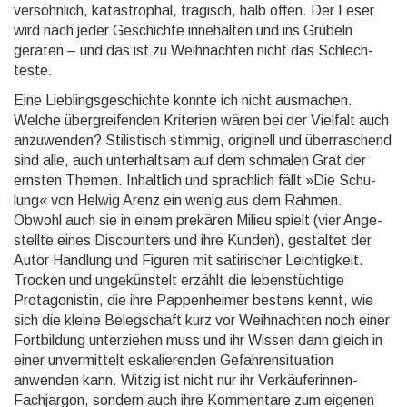
versöhn­lich, katastro­phal, tragisch, halb offen. Der Leser
wird nach jeder Geschichte inne­halten und ins Grübeln
geraten – und das ist zu Weih­nachten nicht das Schlech­
teste.
Eine Lieblingsgeschichte konnte ich nicht ausmachen.
Welche übergrei­fenden Kriterien wären bei der Vielfalt auch
anzu­wenden? Stilistisch stimmig, originell und über­raschend
sind alle, auch unter­haltsam auf dem schmalen Grat der
ernsten Themen. Inhalt­lich und sprach­lich fällt »Die Schu­
lung« von Helwig Arenz ein wenig aus dem Rahmen.
Obwohl auch sie in einem prekären Milieu spielt (vier Ange­
stellte eines Discoun­ters und ihre Kunden), gestaltet der
Autor Handlung und Figuren mit satiri­scher Leichtig­keit.
Trocken und unge­künstelt erzählt die lebens­tüchtige
Protago­nistin, die ihre Pappen­heimer bestens kennt, wie
sich die kleine Beleg­schaft kurz vor Weih­nachten noch einer
Fortbil­dung unter­ziehen muss und ihr Wissen dann gleich in
einer unver­mittelt eskalie­renden Gefahren­situation
anwenden kann. Witzig ist nicht nur ihr Verkäufe­rinnen-
Fach­jargon, sondern auch ihre Kommen­tare zum eigenen