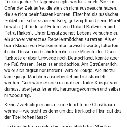
Für einige der Protago­nisten gilt: weder – noch. Sie sind
Opfer der Zeitläufte, die sie sich nicht ausge­sucht haben,
die sie nicht beein­flus­sen konnten. Einer hat als russischer
Soldat im Tschet­sche­nien-Krieg gekämpft und seine Moral
bewahrt (»Friede auf Erden« von Roland Ball­wieser und
Petra Rinkes). Unter Einsatz seines Lebens versuchte er,
ein schwer verletztes Rebellen­mäd­chen zu retten. Als er
beim Klauen von Medika­menten erwischt wurde, folter­ten
ihn die Russen und schickten ihn in die Minen­felder. Dann
flüchtete er über Umwege nach Deutsch­land, konnte aber
nie Fuß fassen. Jetzt ist er obdach­los. Am Straßen­strich,
wo er sich täglich herum­treibt, wird er Zeuge, wie hierzu­
lande junge Mädchen ausge­beutet und miss­handelt
werden. Gern wäre er noch einmal der starke Krieger von
damals, aber jetzt ist er alt, herun­tergekom­men und selbst
hilfs­bedürf­tig.
Keine Zwetschgermännla, keine leuchtende Christ­baum­
wärme – wie steht es denn um das fränkische Flair, auf das
der Titel hoffen lässt?
Die Geschichten spielen fast ausschließ­lich in Städten,