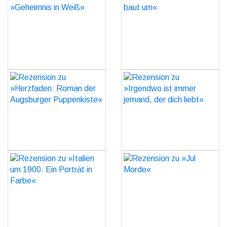
in Weiß«
um«
GO
GO
Rezension zu
Rezension zu »Irgendwo
»Herzfaden: Roman der
ist immer jemand, der dich
Augsburger Puppenkiste«
liebt«
GO
GO
Rezension zu »Italien um
Rezension zu »Jul Morde«
1900. Ein Porträt in
GO
Farbe«
GO