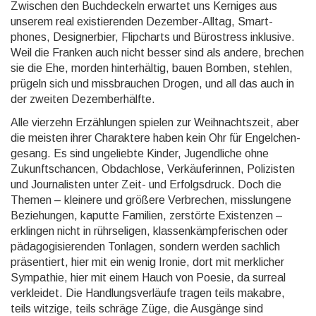
Zwischen den Buchdeckeln erwartet uns Kerniges aus
unserem real existie­renden Dezember-Alltag, Smart­
phones, Designer­bier, Flipcharts und Büro­stress inklu­sive.
Weil die Franken auch nicht besser sind als andere, brechen
sie die Ehe, morden hinter­hältig, bauen Bomben, stehlen,
prügeln sich und miss­brauchen Drogen, und all das auch in
der zweiten Dezember­hälfte.
Alle vierzehn Erzählungen spielen zur Weihnachts­zeit, aber
die meisten ihrer Charak­tere haben kein Ohr für Engel­chen­
gesang. Es sind unge­liebte Kinder, Jugend­liche ohne
Zukunfts­chancen, Obdach­lose, Verkäufe­rinnen, Polizisten
und Journa­listen unter Zeit- und Erfolgs­druck. Doch die
Themen – kleinere und größere Verbrechen, misslun­gene
Beziehun­gen, kaputte Familien, zerstörte Existenzen –
erklingen nicht in rühr­seligen, klassen­kämpferi­schen oder
päda­gogisie­renden Tonlagen, sondern werden sachlich
präsen­tiert, hier mit ein wenig Ironie, dort mit merk­licher
Sympa­thie, hier mit einem Hauch von Poesie, da surreal
verkleidet. Die Handlungs­verläufe tragen teils makabre,
teils witzige, teils schräge Züge, die Ausgänge sind