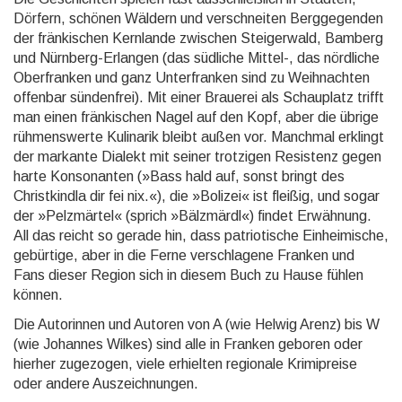
Dörfern, schönen Wäldern und verschnei­ten Berg­gegen­den
der fränki­schen Kern­lande zwischen Steiger­wald, Bamberg
und Nürnberg-Erlangen (das südliche Mittel-, das nördliche
Ober­franken und ganz Unter­franken sind zu Weihnachten
offenbar sünden­frei). Mit einer Brauerei als Schau­platz trifft
man einen fränki­schen Nagel auf den Kopf, aber die übrige
rühmens­werte Kulinarik bleibt außen vor. Manchmal erklingt
der markante Dialekt mit seiner trotzigen Resis­tenz gegen
harte Konso­nanten (»Bass hald auf, sonst bringt des
Christkindla dir fei nix.«), die »Bolizei« ist fleißig, und sogar
der »Pelzmärtel« (sprich »Bälzmärdl«) findet Erwäh­nung.
All das reicht so gerade hin, dass patriotische Einheimi­sche,
gebür­tige, aber in die Ferne verschla­gene Franken und
Fans dieser Region sich in diesem Buch zu Hause fühlen
können.
Die Autorinnen und Autoren von A (wie Helwig Arenz) bis W
(wie Johannes Wilkes) sind alle in Franken geboren oder
hierher zugezogen, viele erhielten regionale Krimipreise
oder andere Auszeich­nungen.