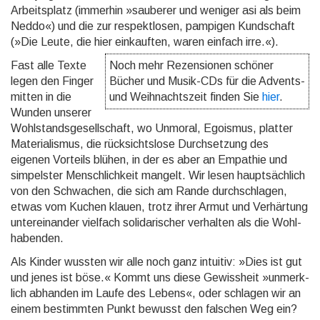
Arbeits­platz (immer­hin »sauberer und weniger asi als beim
Neddo«) und die zur respekt­losen, pampigen Kund­schaft
(»Die Leute, die hier einkauften, waren einfach irre.«).
Fast alle Texte
Noch mehr Rezensionen schöner
legen den Finger
Bücher und Musik-CDs für die Advents-
mitten in die
und Weihnachtszeit finden Sie
hier
.
Wunden unserer
Wohl­stands­gesell­schaft, wo Unmoral, Egoismus, platter
Materia­lismus, die rücksichts­lose Durchset­zung des
eigenen Vorteils blühen, in der es aber an Empathie und
simpelster Menschlich­keit mangelt. Wir lesen haupt­sächlich
von den Schwachen, die sich am Rande durch­schlagen,
etwas vom Kuchen klauen, trotz ihrer Armut und Verhär­tung
unterein­ander vielfach solida­rischer verhalten als die Wohl­
haben­den.
Als Kinder wussten wir alle noch ganz intuitiv: »Dies ist gut
und jenes ist böse.« Kommt uns diese Gewissheit »unmerk­
lich abhanden im Laufe des Lebens«, oder schlagen wir an
einem bestimmten Punkt bewusst den falschen Weg ein?