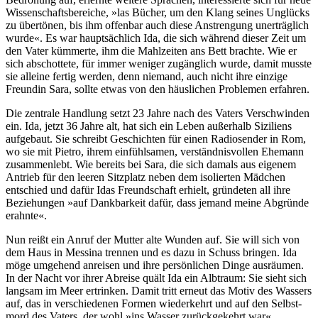
Wissen­schafts­bereiche, »las Bücher, um den Klang seines Unglücks
zu übertönen, bis ihm offenbar auch diese Anstren­gung uner­träglich
wurde«. Es war haupt­sächlich Ida, die sich während dieser Zeit um
den Vater kümmerte, ihm die Mahl­zeiten ans Bett brachte. Wie er
sich abschot­tete, für immer weniger zugäng­lich wurde, damit musste
sie alleine fertig werden, denn niemand, auch nicht ihre einzige
Freundin Sara, sollte etwas von den häus­lichen Problemen erfahren.
Die zentrale Handlung setzt 23 Jahre nach des Vaters Verschwinden
ein. Ida, jetzt 36 Jahre alt, hat sich ein Leben außerhalb Siziliens
aufgebaut. Sie schreibt Geschich­ten für einen Radio­sender in Rom,
wo sie mit Pietro, ihrem einfühl­samen, verständ­nisvollen Ehemann
zusam­menlebt. Wie bereits bei Sara, die sich damals aus eigenem
Antrieb für den leeren Sitzplatz neben dem isolier­ten Mädchen
entschied und dafür Idas Freund­schaft erhielt, gründeten all ihre
Bezie­hungen »auf Dank­barkeit dafür, dass jemand meine Abgründe
erahnte«.
Nun reißt ein Anruf der Mutter alte Wunden auf. Sie will sich von
dem Haus in Messina trennen und es dazu in Schuss bringen. Ida
möge umgehend anreisen und ihre persön­lichen Dinge ausräumen.
In der Nacht vor ihrer Abreise quält Ida ein Albtraum: Sie sieht sich
langsam im Meer ertrinken. Damit tritt erneut das Motiv des Wassers
auf, das in verschie­denen Formen wieder­kehrt und auf den Selbst­
mord des Vaters, der wohl »ins Wasser zurück­gekehrt war«,