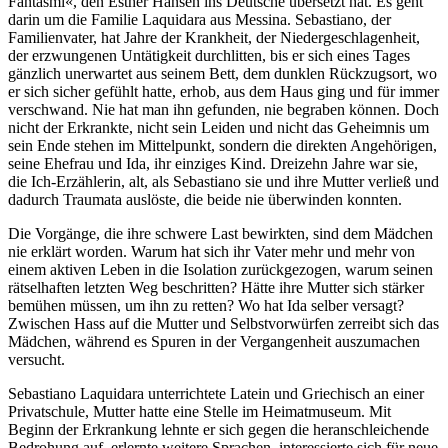
Fantasmi«, den Esther Hansen ins Deutsche übersetzt hat. Es geht
darin um die Familie Laquidara aus Messina. Sebas­tiano, der
Familien­vater, hat Jahre der Krankheit, der Nieder­geschlagen­heit,
der erzwun­genen Untätig­keit durch­litten, bis er sich eines Tages
gänzlich uner­wartet aus seinem Bett, dem dunklen Rück­zugsort, wo
er sich sicher gefühlt hatte, erhob, aus dem Haus ging und für immer
ver­schwand. Nie hat man ihn gefunden, nie begraben können. Doch
nicht der Erkrankte, nicht sein Leiden und nicht das Geheimnis um
sein Ende stehen im Mittel­punkt, sondern die direkten Ange­hörigen,
seine Ehefrau und Ida, ihr einziges Kind. Dreizehn Jahre war sie,
die Ich-Erzäh­lerin, alt, als Sebas­tiano sie und ihre Mutter verließ und
dadurch Traumata auslöste, die beide nie über­winden konnten.
Die Vorgänge, die ihre schwere Last bewirkten, sind dem Mädchen
nie erklärt worden. Warum hat sich ihr Vater mehr und mehr von
einem aktiven Leben in die Isolation zurück­gezogen, warum seinen
rätsel­haften letzten Weg beschrit­ten? Hätte ihre Mutter sich stärker
bemühen müssen, um ihn zu retten? Wo hat Ida selber versagt?
Zwischen Hass auf die Mutter und Selbst­vorwürfen zerreibt sich das
Mädchen, während es Spuren in der Vergan­genheit auszu­machen
versucht.
Sebastiano Laquidara unterrichtete Latein und Griechisch an einer
Privat­schule, Mutter hatte eine Stelle im Heimat­museum. Mit
Beginn der Erkran­kung lehnte er sich gegen die heran­schlei­chende
Bedrohung auf, erlernte weitere Sprachen, interes­sierte sich für neue