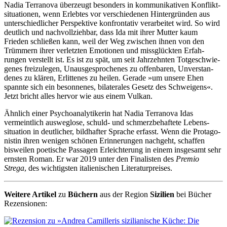
Nadia Terranova überzeugt besonders in kommuni­kativen Konflikt­
situatio­nen, wenn Erlebtes vor verschie­denen Hinter­gründen aus
unter­schied­licher Perspek­tive konfron­tativ verar­beitet wird. So wird
deutlich und nachvoll­ziehbar, dass Ida mit ihrer Mutter kaum
Frieden schließen kann, weil der Weg zwischen ihnen von den
Trümmern ihrer verletz­ten Emotionen und miss­glückten Erfah­
rungen verstellt ist. Es ist zu spät, um seit Jahr­zehnten Totge­schwie­
genes freizu­legen, Unausge­sproche­nes zu offen­baren, Unver­stan­
denes zu klären, Erlit­tenes zu heilen. Gerade »um unsere Ehen
spannte sich ein beson­nenes, bilate­rales Gesetz des Schwei­gens«.
Jetzt bricht alles hervor wie aus einem Vulkan.
Ähnlich einer Psychoanalytikerin hat Nadia Terranova Idas
vermeint­lich ausweg­lose, schuld- und schmerz­behaf­tete Lebens­
situation in deut­licher, bild­hafter Sprache erfasst. Wenn die Protago­
nistin ihren wenigen schönen Erinne­rungen nachgeht, schaffen
bisweilen poetische Passagen Erleich­terung in einem insgesamt sehr
ernsten Roman. Er war 2019 unter den Fina­listen des
Premio
Strega
, des wich­tigsten italieni­schen Literatur­preises.
Weitere Artikel
zu
Büchern
aus der Region
Sizilien
bei Bücher
Rezensionen: