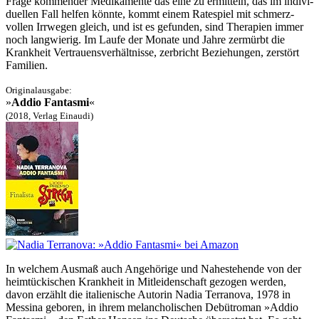
Frage kommender Medika­mente das eine zu ermitteln, das im indivi­
duellen Fall helfen könnte, kommt einem Ratespiel mit schmerz­
vollen Irrwegen gleich, und ist es gefunden, sind Therapien immer
noch lang­wierig. Im Laufe der Monate und Jahre zermürbt die
Krankheit Vertrauens­verhält­nisse, zerbricht Bezie­hungen, zerstört
Familien.
Originalausgabe:
»
Addio Fantasmi
«
(2018, Verlag Einaudi)
In welchem Ausmaß auch Angehörige und Nahe­stehende von der
heimtücki­schen Krankheit in Mitleiden­schaft gezogen werden,
davon erzählt die italie­nische Autorin Nadia Terranova, 1978 in
Messina geboren, in ihrem melan­choli­schen Debüt­roman »Addio