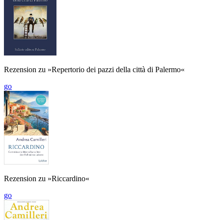
Rezension zu »Repertorio dei pazzi della città di Palermo«
go
Rezension zu »Riccardino«
go