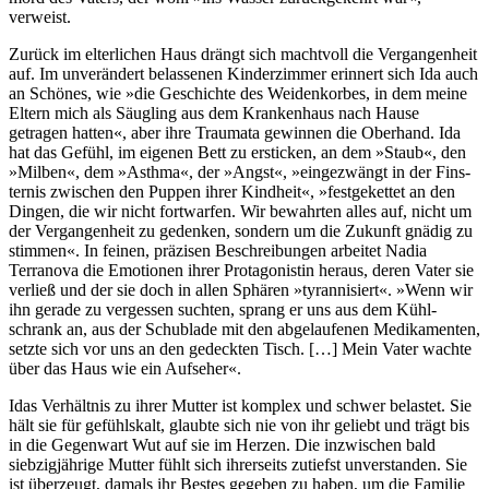
verweist.
Zurück im elterlichen Haus drängt sich machtvoll die Vergan­genheit
auf. Im unver­ändert belas­senen Kinder­zimmer erinnert sich Ida auch
an Schönes, wie »die Ge­schichte des Weiden­korbes, in dem meine
Eltern mich als Säugling aus dem Kranken­haus nach Hause
getragen hatten«, aber ihre Traumata gewinnen die Oberhand. Ida
hat das Gefühl, im eigenen Bett zu ersticken, an dem »Staub«, den
»Milben«, dem »Asthma«, der »Angst«, »einge­zwängt in der Fins­
ternis zwischen den Puppen ihrer Kindheit«, »festge­kettet an den
Dingen, die wir nicht fort­warfen. Wir bewahrten alles auf, nicht um
der Vergan­genheit zu gedenken, sondern um die Zukunft gnädig zu
stimmen«. In feinen, präzisen Beschrei­bungen arbeitet Nadia
Terranova die Emotionen ihrer Protago­nistin heraus, deren Vater sie
verließ und der sie doch in allen Sphären »tyranni­siert«. »Wenn wir
ihn gerade zu vergessen suchten, sprang er uns aus dem Kühl­
schrank an, aus der Schublade mit den abgelau­fenen Medika­menten,
setzte sich vor uns an den gedeckten Tisch. […] Mein Vater wachte
über das Haus wie ein Aufseher«.
Idas Verhältnis zu ihrer Mutter ist komplex und schwer belastet. Sie
hält sie für gefühls­kalt, glaubte sich nie von ihr geliebt und trägt bis
in die Gegenwart Wut auf sie im Herzen. Die inzwi­schen bald
siebzig­jährige Mutter fühlt sich ihrer­seits zutiefst unver­standen. Sie
ist überzeugt, damals ihr Bestes gegeben zu haben, um die Familie