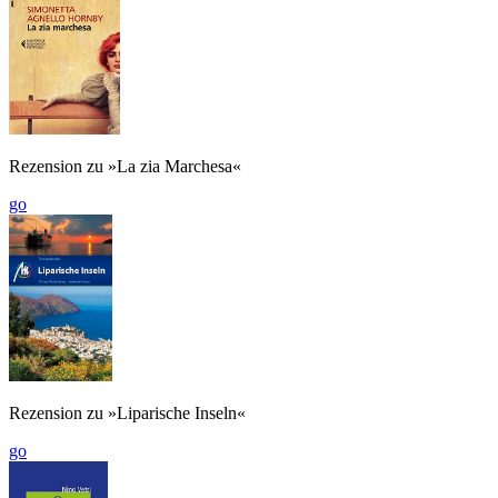
Rezension zu »La zia Marchesa«
go
Rezension zu »Liparische Inseln«
go