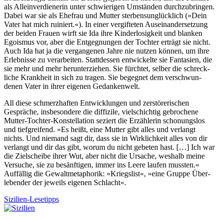
als Allein­verdie­nerin unter schwie­rigen Umständen durchzu­bringen.
Dabei war sie als Ehefrau und Mutter sterbens­unglück­lich (»Dein
Vater hat mich ruiniert.«). In einer vergif­teten Aus­einander­setzung
der beiden Frauen wirft sie Ida ihre Kinder­losig­keit und blanken
Egoismus vor, aber die Entgeg­nungen der Tochter erträgt sie nicht.
Auch Ida hat ja die vergan­genen Jahre nie nutzen können, um ihre
Erleb­nisse zu verar­beiten. Statt­dessen entwi­ckelte sie Fantasien, die
sie mehr und mehr herunter­ziehen. Sie fürchtet, selber die schreck­
liche Krankheit in sich zu tragen. Sie begegnet dem verschwun­
denen Vater in ihrer eigenen Gedanken­welt.
All diese schmerzhaften Entwicklungen und zerstöreri­schen
Gespräche, insbeson­dere die diffizile, viel­schichtig gebro­chene
Mutter-Tochter-Konstel­lation seziert die Erzäh­lerin scho­nungslos
und tiefgrei­fend. »Es heißt, eine Mutter gibt alles und verlangt
nichts. Und niemand sagt dir, dass sie in Wirk­lichkeit alles von dir
verlangt und dir das gibt, worum du nicht gebeten hast. […] Ich war
die Ziel­scheibe ihrer Wut, aber nicht die Ursache, weshalb meine
Versuche, sie zu besänf­tigen, immer ins Leere laufen mussten.«
Auffällig die Gewalt­metapho­rik: »Kriegslist«, »eine Gruppe Über­
lebender der jeweils eigenen Schlacht«.
Sizilien-Lesetipps