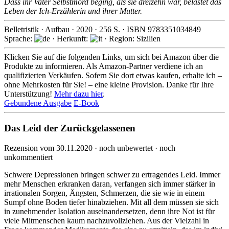
Dass ihr Vater Selbstmord beging, als sie dreizehn war, belastet das
Leben der Ich-Erzählerin und ihrer Mutter.
Belletristik
·
Aufbau
·
2020
·
256
S. · ISBN
9783351034849
Sprache:
· Herkunft:
· Region: Sizilien
Klicken Sie auf die folgenden Links, um sich bei Amazon über die
Produkte zu informieren. Als Amazon-Partner verdiene ich an
qualifizierten Verkäufen. Sofern Sie dort etwas kaufen, erhalte ich –
ohne Mehrkosten für Sie! – eine kleine Provision. Danke für Ihre
Unterstützung!
Mehr dazu hier
.
Gebundene Ausgabe
E-Book
Das Leid der Zurückgelassenen
Rezension vom 30.11.2020 · noch unbewertet · noch
unkommentiert
Schwere Depressionen bringen schwer zu ertragendes Leid. Immer
mehr Menschen erkranken daran, verfangen sich immer stärker in
irratio­nalen Sorgen, Ängsten, Schmerzen, die sie wie in einem
Sumpf ohne Boden tiefer hinab­ziehen. Mit all dem müssen sie sich
in zuneh­mender Isolation aus­einander­setzen, denn ihre Not ist für
viele Mit­menschen kaum nach­zuvoll­ziehen. Aus der Vielzahl in