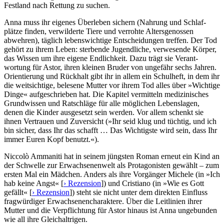
Festland nach Rettung zu suchen.
Anna muss ihr eigenes Überleben sichern (Nahrung und Schlaf­
plätze finden, verwilderte Tiere und verrohte Altersge­nossen
abwehren), täglich lebens­wich­tige Entschei­dungen treffen. Der Tod
gehört zu ihrem Leben: sterbende Jugendliche, verwesende Körper,
das Wissen um ihre eigene Endlichkeit. Dazu trägt sie Verant­
wortung für Astor, ihren kleinen Bruder von ungefähr sechs Jahren.
Orientie­rung und Rückhalt gibt ihr in allem ein Schulheft, in dem ihr
die weitsich­tige, belesene Mutter vor ihrem Tod alles über »Wichtige
Dinge« aufge­schrie­ben hat. Die Kapitel vermitteln medizi­nisches
Grundwissen und Ratschläge für alle möglichen Lebenslagen,
denen die Kinder ausgesetzt sein werden. Vor allem schenkt sie
ihnen Vertrauen und Zuversicht (»Ihr seid klug und tüchtig, und ich
bin sicher, dass Ihr das schafft … Das Wichtigste wird sein, dass Ihr
immer Euren Kopf benutzt.«).
Niccolò Ammaniti hat in seinem jüngsten Roman erneut ein Kind an
der Schwelle zur Erwachse­nenwelt als Protago­nisten gewählt – zum
ersten Mal ein Mädchen. Anders als ihre Vorgänger Michele (in »Ich
hab keine Angst« [
› Rezension
]) und Cristiano (in »Wie es Gott
gefällt« [
› Rezension
]) steht sie nicht unter dem direkten Einfluss
fragwür­diger Erwach­senen­charak­tere. Über die Leitlinien ihrer
Mutter und die Verpflich­tung für Astor hinaus ist Anna ungebunden
wie all ihre Gleich­altrigen.