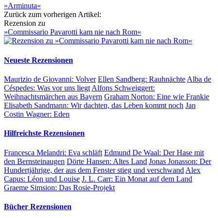
»Arminuta«
Zurück zum vorherigen Artikel:
Rezension zu
»Commissario Pavarotti kam nie nach Rom«
Neueste Rezensionen
Maurizio de Giovanni:
Volver
Ellen Sandberg:
Rauhnächte
Alba de
Céspedes:
Was vor uns liegt
Alfons Schweiggert:
Weihnachtsmärchen aus Bayern
Graham Norton:
Eine wie Frankie
Elisabeth Sandmann:
Wir dachten, das Leben kommt noch
Jan
Costin Wagner:
Eden
Hilfreichste Rezensionen
Francesca Melandri:
Eva schläft
Edmund De Waal:
Der Hase mit
den Bernsteinaugen
Dörte Hansen:
Altes Land
Jonas Jonasson:
Der
Hundertjährige, der aus dem Fenster stieg und verschwand
Alex
Capus:
Léon und Louise
J. L. Carr:
Ein Monat auf dem Land
Graeme Simsion:
Das Rosie-Projekt
Bücher Rezensionen