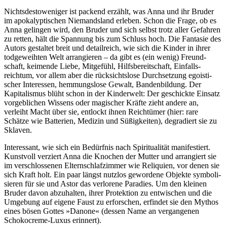
Nichtsdestoweniger ist packend erzählt, was Anna und ihr Bruder
im apokalyp­tischen Niemands­land erleben. Schon die Frage, ob es
Anna gelingen wird, den Bruder und sich selbst trotz aller Gefahren
zu retten, hält die Spannung bis zum Schluss hoch. Die Fantasie des
Autors gestaltet breit und detailreich, wie sich die Kinder in ihrer
todgeweih­ten Welt arrangieren – da gibt es (ein wenig) Freund­
schaft, keimende Liebe, Mitgefühl, Hilfs­bereit­schaft, Einfalls­
reichtum, vor allem aber die rücksichts­lose Durchset­zung egoisti­
scher Interessen, hemmungs­lose Gewalt, Banden­bildung. Der
Kapitalis­mus blüht schon in der Kinderwelt: Der geschickte Einsatz
vorgeb­lichen Wissens oder magischer Kräfte zieht andere an,
verleiht Macht über sie, entlockt ihnen Reichtümer (hier: rare
Schätze wie Batterien, Medizin und Süßigkeiten), degradiert sie zu
Sklaven.
Interessant, wie sich ein Bedürfnis nach Spiritualität manifes­tiert.
Kunstvoll verziert Anna die Knochen der Mutter und arrangiert sie
im verschlos­senen Eltern­schlaf­zimmer wie Reliquien, vor denen sie
sich Kraft holt. Ein paar längst nutzlos gewordene Objekte symboli­
sieren für sie und Astor das verlorene Paradies. Um den kleinen
Bruder davon abzuhalten, ihrer Protektion zu entwischen und die
Umgebung auf eigene Faust zu erforschen, erfindet sie den Mythos
eines bösen Gottes »Danone« (dessen Name an vergangenen
Schokocreme-Luxus erinnert).