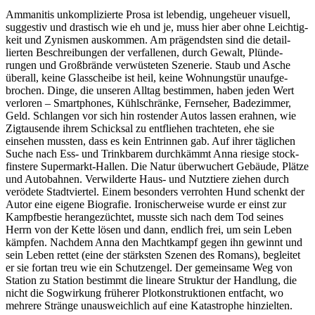
Ammanitis unkomplizierte Prosa ist lebendig, ungeheuer visuell,
suggestiv und drastisch wie eh und je, muss hier aber ohne Leichtig­
keit und Zynismen auskommen. Am prägendsten sind die detail­
lierten Beschrei­bungen der verfallenen, durch Gewalt, Plünde­
rungen und Großbrände verwüsteten Szenerie. Staub und Asche
überall, keine Glasscheibe ist heil, keine Wohnungstür unaufge­
brochen. Dinge, die unseren Alltag bestimmen, haben jeden Wert
verloren – Smartphones, Kühl­schränke, Fernseher, Badezimmer,
Geld. Schlangen vor sich hin rostender Autos lassen erahnen, wie
Zigtausende ihrem Schicksal zu entfliehen trachteten, ehe sie
einsehen mussten, dass es kein Entrinnen gab. Auf ihrer täglichen
Suche nach Ess- und Trinkbarem durchkämmt Anna riesige stock­
finstere Supermarkt-Hallen. Die Natur überwuchert Gebäude, Plätze
und Autobahnen. Verwilderte Haus- und Nutztiere ziehen durch
verödete Stadt­viertel. Einem besonders verrohten Hund schenkt der
Autor eine eigene Biografie. Ironischer­weise wurde er einst zur
Kampfbestie herange­züchtet, musste sich nach dem Tod seines
Herrn von der Kette lösen und dann, endlich frei, um sein Leben
kämpfen. Nachdem Anna den Machtkampf gegen ihn gewinnt und
sein Leben rettet (eine der stärksten Szenen des Romans), begleitet
er sie fortan treu wie ein Schutzengel. Der gemeinsame Weg von
Station zu Station bestimmt die lineare Struktur der Handlung, die
nicht die Sogwirkung früherer Plot­konstruk­tionen entfacht, wo
mehrere Stränge unaus­weich­lich auf eine Katastrophe hinzielten.