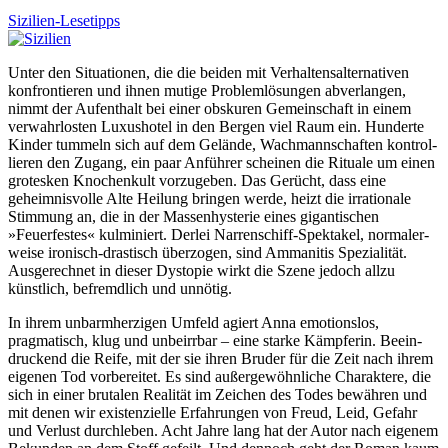
Sizilien-Lesetipps
Unter den Situationen, die die beiden mit Verhaltens­alterna­tiven
konfron­tieren und ihnen mutige Problem­lösungen abverlangen,
nimmt der Aufenthalt bei einer obskuren Gemein­schaft in einem
verwahr­losten Luxushotel in den Bergen viel Raum ein. Hunderte
Kinder tummeln sich auf dem Gelände, Wach­mann­schaften kontrol­
lieren den Zugang, ein paar Anführer scheinen die Rituale um einen
grotesken Knochenkult vorzugeben. Das Gerücht, dass eine
geheimnis­volle Alte Heilung bringen werde, heizt die irrationale
Stimmung an, die in der Massen­hysterie eines giganti­schen
»Feuerfestes« kulminiert. Derlei Narren­schiff-Spektakel, normaler­
weise ironisch-drastisch überzogen, sind Ammanitis Spezialität.
Aus­gerech­net in dieser Dystopie wirkt die Szene jedoch allzu
künstlich, befremdlich und unnötig.
In ihrem unbarmherzigen Umfeld agiert Anna emotionslos,
pragmatisch, klug und unbeirrbar – eine starke Kämpferin. Beein­
druckend die Reife, mit der sie ihren Bruder für die Zeit nach ihrem
eigenen Tod vorbereitet. Es sind außer­gewöhn­liche Charaktere, die
sich in einer brutalen Realität im Zeichen des Todes bewähren und
mit denen wir existen­zielle Erfahrungen von Freud, Leid, Gefahr
und Verlust durchleben. Acht Jahre lang hat der Autor nach eigenem