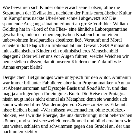
Wie bewähren sich Kinder ohne erwachsene Lotsen, ohne die
Segnungen der Zivilisa­tion, nachdem der Firnis europäi­scher Kultur
im Kampf ums nackte Überleben schnell abgewetzt ist? Die
spannende Ausgangs­situa­tion erinnert an große Vorbilder. William
Golding hat in »Lord of the Flies« eine ähnliche Labor­quaran­täne
geschaffen, indem er einen englischen Knabenchor auf einem
unbewohnten Insel­para­dies abstürzen ließ. Vernunft und Moral
scheitern dort kläglich an Irratio­nalität und Gewalt. Setzt Ammaniti
mit siziliani­schen Kindern ein optimis­tische­res Menschen­bild
dagegen? Oder will er uns vor Augen führen, welche Weichen wir
heute stellen müssen, damit unseren Kindern eine Zukunft wie
Annas erspart bleibt?
Dergleichen Tiefgründiges wäre untypisch für den Autor. Ammaniti
war immer brillanter Fabulierer, aber kein Program­matiker. »Anna«
ist Abenteuer­roman auf Dystopie-Basis und
Road Movie
, und das
mag ja auch genügen für ein ­gutes Buch. Die Reise der Protago­
nistin taugt indes nicht einmal als Metapher, denn sie wandelt sich
kaum während ihrer Wanderungen von Szene zu Szene. Erkennt­
nisse bleiben banal: »Wir müssen weiter­machen, ohne zurückzu­
blicken, weil wir die Energie, die uns durchdringt, nicht beherrschen
können, und selbst verzweifelt, verstümmelt und blind ernähren wir
uns weiter, schlafen und schwimmen gegen den Strudel an, der uns
nach unten zieht.«