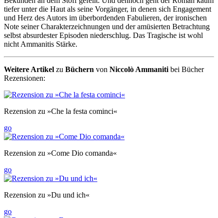
Bekunden an dem Stoff gefeilt. Und dennoch geht der Roman kaum
tiefer unter die Haut als seine Vorgänger, in denen sich Engagement
und Herz des Autors im über­borden­den Fabulieren, der ironischen
Note seiner Charakter­zeichnun­gen und der amüsierten Betrachtung
selbst absurdester Episoden nieder­schlug. Das Tragische ist wohl
nicht Ammanitis Stärke.
Weitere Artikel
zu
Büchern
von
Niccolò Ammaniti
bei Bücher
Rezensionen:
Rezension zu »Che la festa cominci«
go
Rezension zu »Come Dio comanda«
go
Rezension zu »Du und ich«
go