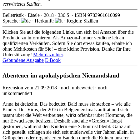
verwüstetes Sizilien.
Belletristik
·
Eisele
·
2018
·
336
S. · ISBN
9783961610099
Sprache:
· Herkunft:
· Region: Sizilien
Klicken Sie auf die folgenden Links, um sich bei Amazon über die
Produkte zu informieren. Als Amazon-Partner verdiene ich an
qualifizierten Verkäufen. Sofern Sie dort etwas kaufen, erhalte ich –
ohne Mehrkosten für Sie! – eine kleine Provision. Danke für Ihre
Unterstützung!
Mehr dazu hier
.
Gebundene Ausgabe
E-Book
Abenteuer im apokalyptischen Niemandsland
Rezension vom 21.09.2018 · noch unbewertet · noch
unkommentiert
Anna ist dreizehn. Das bedeutet: Bald muss sie sterben – wie alle
Kinder. Der Virus, der 2016 in Belgien erstmals auftrat und sich
rasant über die Welt verbreitete, wirkt offenbar über Hormone, die
nur Erwachsene besitzen. Deshalb sind alle »Großen« längst
gestorben, während den Kindern eine Schonfrist bleibt. Ganz auf
sich gestellt, schlagen sie sich seit mittler­weile vier Jahren allein, in
Grüppchen oder organi­sierten Banden durch die Ruinen unserer