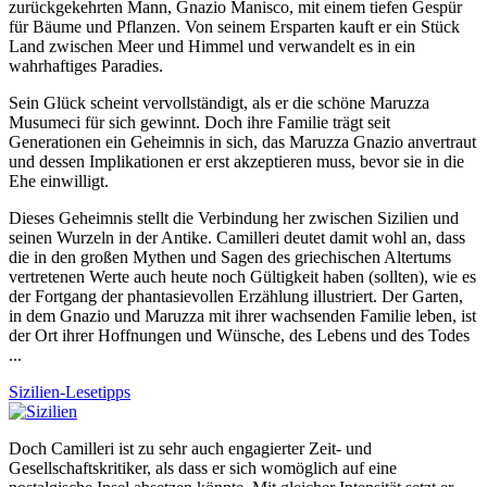
zurückgekehrten Mann, Gnazio Manisco, mit einem tiefen Gespür
für Bäume und Pflanzen. Von seinem Ersparten kauft er ein Stück
Land zwischen Meer und Himmel und verwandelt es in ein
wahrhaftiges Paradies.
Sein Glück scheint vervollständigt, als er die schöne Maruzza
Musumeci für sich gewinnt. Doch ihre Familie trägt seit
Generationen ein Geheimnis in sich, das Maruzza Gnazio anvertraut
und dessen Implikationen er erst akzeptieren muss, bevor sie in die
Ehe einwilligt.
Dieses Geheimnis stellt die Verbindung her zwischen Sizilien und
seinen Wurzeln in der Antike. Camilleri deutet damit wohl an, dass
die in den großen Mythen und Sagen des griechischen Altertums
vertretenen Werte auch heute noch Gültigkeit haben (sollten), wie es
der Fortgang der phantasievollen Erzählung illustriert. Der Garten,
in dem Gnazio und Maruzza mit ihrer wachsenden Familie leben, ist
der Ort ihrer Hoffnungen und Wünsche, des Lebens und des Todes
...
Sizilien-Lesetipps
Doch Camilleri ist zu sehr auch engagierter Zeit- und
Gesellschaftskritiker, als dass er sich womöglich auf eine