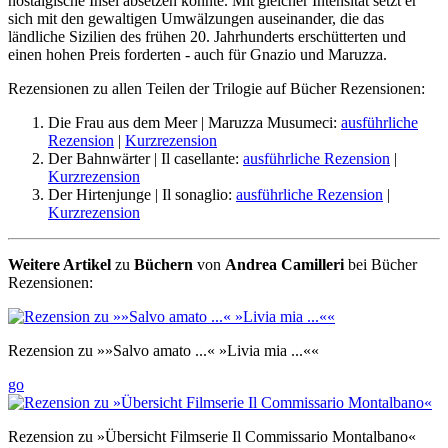
nostalgische Insel absetzen könnte. Mit gleicher Intensität setzt er
sich mit den gewaltigen Umwälzungen auseinander, die das
ländliche Sizilien des frühen 20. Jahrhunderts erschütterten und
einen hohen Preis forderten - auch für Gnazio und Maruzza.
Rezensionen zu allen Teilen der Trilogie auf Bücher Rezensionen:
Die Frau aus dem Meer | Maruzza Musumeci:
ausführliche
Rezension
|
Kurzrezension
Der Bahnwärter | Il casellante:
ausführliche Rezension
|
Kurzrezension
Der Hirtenjunge | Il sonaglio:
ausführliche Rezension
|
Kurzrezension
Weitere Artikel
zu
Büchern
von
Andrea Camilleri
bei Bücher
Rezensionen:
Rezension zu »»Salvo amato ...« »Livia mia ...««
go
Rezension zu »Übersicht Filmserie Il Commissario Montalbano«