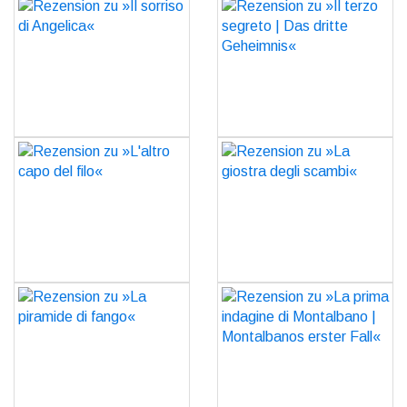
Rezension zu »Il sorriso di
Rezension zu »Il terzo
Angelica«
segreto | Das dritte
Geheimnis«
GO
GO
Rezension zu »L'altro
Rezension zu »La giostra
capo del filo«
degli scambi«
GO
GO
Rezension zu »La
Rezension zu »La prima
piramide di fango«
indagine di Montalbano |
Montalbanos erster Fall«
GO
GO