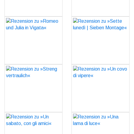
Rezension zu »Romeo
Rezension zu »Sette
und Julia in Vigata«
lunedì | Sieben Montage«
GO
GO
Rezension zu »Streng
Rezension zu »Un covo di
vertraulich«
vipere«
GO
GO
Rezension zu »Un
Rezension zu »Una lama
sabato, con gli amici«
di luce«