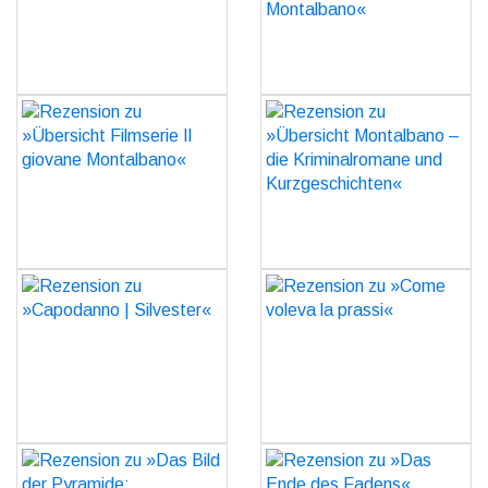
GO
GO
Rezension zu »Übersicht
Rezension zu »Übersicht
Filmserie Il giovane
Montalbano – die
Montalbano«
Kriminalromane und
Kurzgeschichten«
GO
GO
Rezension zu
Rezension zu »Come
»Capodanno | Silvester«
voleva la prassi«
GO
GO
Rezension zu »Das Bild
Rezension zu »Das Ende
der Pyramide:
des Fadens«