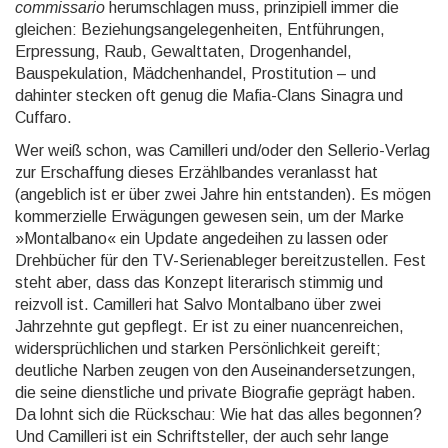
commissario
herumschlagen muss, prinzipiell immer die
gleichen: Be­zie­hungs­angelegenheiten, Entführungen,
Erpressung, Raub, Gewalttaten, Drogenhandel,
Bauspekulation, Mäd­chen­han­del, Prostitution – und
dahinter stecken oft genug die Mafia-Clans Sinagra und
Cuffaro.
Wer weiß schon, was Camilleri und/oder den Sellerio-Verlag
zur Erschaffung dieses Erzählbandes veran­lasst hat
(angeblich ist er über zwei Jahre hin entstanden). Es mögen
kommerzielle Erwägungen gewesen sein, um der Marke
»Montalbano« ein Update angedeihen zu lassen oder
Drehbücher für den TV-Serien­ableger bereitzustellen. Fest
steht aber, dass das Konzept literarisch stimmig und
reizvoll ist. Camilleri hat Salvo Montalbano über zwei
Jahrzehnte gut gepflegt. Er ist zu einer nuancenreichen,
widersprüchlichen und starken Persönlichkeit gereift;
deutliche Narben zeugen von den Auseinandersetzungen,
die seine dienstliche und private Biografie geprägt haben.
Da lohnt sich die Rückschau: Wie hat das alles be­gon­nen?
Und Camilleri ist ein Schriftsteller, der auch sehr lange