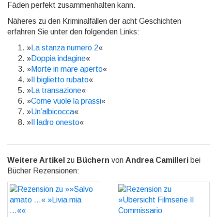
Fäden perfekt zusammenhalten kann.
Näheres zu den Kriminalfällen der acht Geschichten
erfahren Sie unter den folgenden Links:
»
La stanza numero 2
«
»
Doppia indagine
«
»
Morte in mare aperto
«
»
Il biglietto rubato
«
»
La transazione
«
»
Come vuole la prassi
«
»
Un’albicocca
«
»
Il ladro onesto
«
Weitere Artikel
zu
Büchern
von
Andrea Camilleri
bei
Bücher Rezensionen:
Rezension zu »»Salvo
Rezension zu »Übersicht
amato ...« »Livia mia
Filmserie Il Commissario
...««
Montalbano«