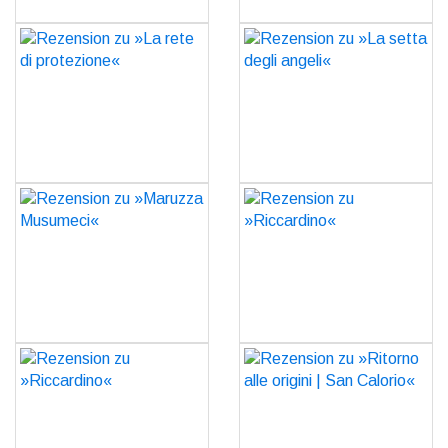
Rezension zu »La rete di
Rezension zu »La setta
protezione«
degli angeli«
GO
GO
Rezension zu »Maruzza
Rezension zu
Musumeci«
»Riccardino«
GO
GO
Rezension zu
Rezension zu »Ritorno
»Riccardino«
alle origini | San Calorio«
GO
GO