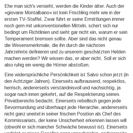
Ehe man sich's versieht, werden die Kinder älter. Auch der
»giovane Montalbano« ist kein Frischling mehr wie in der
ersten TV-Staffel. Zwar führt er seine Ermittlungen immer
noch gern mit unkonventionellen Mit­teln, schert sich nur
bedingt um Richtlinien und sieht gar nicht ein, warum er sein
Temperament brem­sen sollte. Aber sind das nicht genau
die Wesensmerkmale, die ihn durch die nächsten
Jahrzehnte definie­ren und zu unserem geschätzten Helden
machen werden? Wir wissen das, er aber nicht. Soll er sich
also ruhig ein wenig die Hörner abstoßen.
Eine widersprüchliche Persönlichkeit ist Salvo schon jetzt (in
den Achtziger Jahren). Einerseits aufbrau­send, respektlos,
herrisch, andererseits verständnisvoll und nachsichtig, ja
sogar nach innen gekehrt, auf die Respektierung seines
Privatbereichs bedacht. Einerseits rebellisch gegen jede
Bevormundung und überhaupt jede Hierarchie, andererseits
nicht ganz uneitel in seiner frischen Position als Chef des
Kommis­sariats, der keine Unsicherheit erkennen lassen will
(obwohl er sich mancher Schwäche bewusst ist). Einer­seits