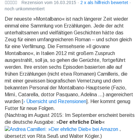
Rezension vom 16.03.2015 ·
2 x als hilfreich bewertet
·
noch unkommentiert
Der neueste »Montalbano« ist nach längerer Zeit wieder
einmal eine Samm­lung von Erzählungen. Jede der acht
unterhaltsamen und viel­fäl­ti­gen Ge­schich­ten hätte das
Zeug für einen umfangreicheren Ro­man – und schon gleich
für eine Verfilmung. Die Fernsehserie »Il giovane
Montalbano«, in Italien 2012 mit großem Zu­spruch
ausgestrahlt, soll ja, so gehen die Gerüchte, fortgeführt
werden. Ihre ersten sechs Episoden ba­sier­ten alle auf
frühen Erzählungen (nicht etwa Romanen) Camilleris, die
mit einer gewissen bio­gra­fi­schen Ver­net­zung und dem
bekannten Personal der Montalbano-Hauptserie (Fazio,
Mimì, Cata­rella, dottor Pas­qua­no, Adelina ...) angereichert
wurden [
› Übersicht und Rezensionen
]. Hier kommt genug
Futter für neue Folgen.
(Nachtrag im August 2015: Im September erscheint bereits
die deutsche Ausgabe: »
Der ehrliche Dieb
«
,
übersetzt von Rita Seuß und Walter Kögler.)