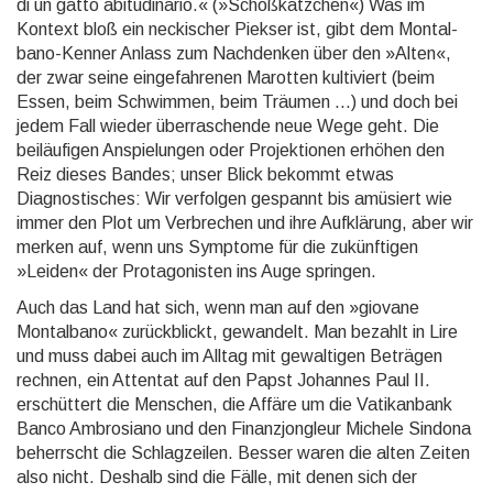
di un gatto abitudinario.« (»Schoßkätzchen«) Was im
Kontext bloß ein neckischer Piekser ist, gibt dem Mont­al­
ba­no-Kenner Anlass zum Nachdenken über den »Alten«,
der zwar seine eingefahrenen Marotten kultiviert (beim
Essen, beim Schwimmen, beim Träumen ...) und doch bei
jedem Fall wieder überraschen­de neue Wege geht. Die
beiläufigen Anspielungen oder Projektionen erhöhen den
Reiz dieses Bandes; un­ser Blick be­kommt etwas
Diagnostisches: Wir verfolgen gespannt bis amüsiert wie
immer den Plot um Verbrechen und ihre Aufklärung, aber wir
merken auf, wenn uns Symptome für die zukünftigen
»Leiden« der Pro­ta­go­nis­ten ins Auge springen.
Auch das Land hat sich, wenn man auf den »giovane
Montalbano« zurückblickt, gewandelt. Man bezahlt in Lire
und muss dabei auch im Alltag mit gewaltigen Beträgen
rechnen, ein Attentat auf den Papst Johannes Paul II.
erschüttert die Menschen, die Affäre um die Vatikanbank
Banco Ambrosiano und den Finanz­jong­leur Michele Sindona
beherrscht die Schlagzeilen. Besser waren die alten Zeiten
also nicht. Deshalb sind die Fälle, mit denen sich der