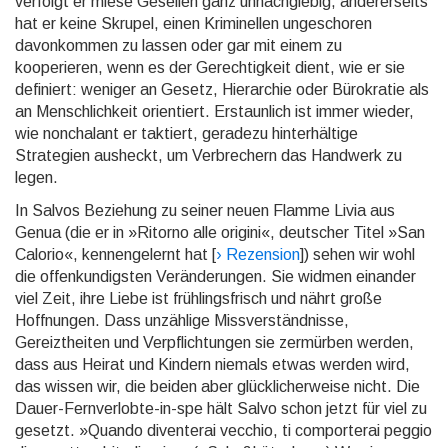
verfolgt er miese Gesellen ganz unnachgiebig, andererseits
hat er keine Skrupel, einen Kriminellen ungeschoren
davonkommen zu lassen oder gar mit einem zu
kooperieren, wenn es der Gerechtigkeit dient, wie er sie
definiert: weniger an Gesetz, Hierarchie oder Bürokratie als
an Menschlichkeit orientiert. Er­staun­lich ist immer wieder,
wie nonchalant er taktiert, geradezu hinterhältige
Strategien ausheckt, um Ver­bre­chern das Handwerk zu
legen.
In Salvos Beziehung zu seiner neuen Flamme Livia aus
Genua (die er in »Ritorno alle origini«, deutscher Titel »San
Calorio«, kennengelernt hat [
› Rezension
]) sehen wir wohl
die offenkundigsten Verände­rungen. Sie widmen einander
viel Zeit, ihre Liebe ist frühlingsfrisch und nährt große
Hoffnungen. Dass un­zählige Missverständnisse,
Gereiztheiten und Verpflichtungen sie zermürben werden,
dass aus Heirat und Kindern niemals etwas werden wird,
das wissen wir, die beiden aber glücklicherweise nicht. Die
Dauer-Fernverlobte-in-spe hält Salvo schon jetzt für viel zu
gesetzt. »Quando diventerai vecchio, ti comporterai peggio